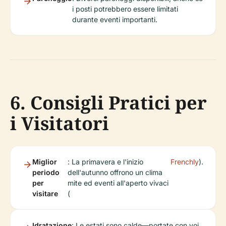
i posti potrebbero essere limitati
durante eventi importanti.
6. Consigli Pratici per
i Visitatori
Miglior
: La primavera e l'inizio
Frenchly
).
periodo
dell'autunno offrono un clima
per
mite ed eventi all'aperto vivaci
visitare
(
Idratazione
: Le estati sono calde—portate con voi