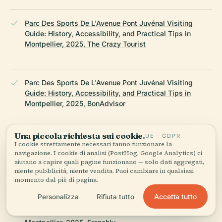
Parc Des Sports De L'Avenue Pont Juvénal Visiting
Guide: History, Accessibility, and Practical Tips in
Montpellier, 2025, The Crazy Tourist
Parc Des Sports De L'Avenue Pont Juvénal Visiting
Guide: History, Accessibility, and Practical Tips in
Montpellier, 2025, BonAdvisor
Una piccola richiesta sui cookie.
UE · GDPR
Parc Des Sports De L'Avenue Pont Juvénal Visiting
I cookie strettamente necessari fanno funzionare la
Guide: History, Accessibility, and Practical Tips in
navigazione. I cookie di analisi (PostHog, Google Analytics) ci
aiutano a capire quali pagine funzionano — solo dati aggregati,
Montpellier, 2025, France This Way
niente pubblicità, niente vendita. Puoi cambiare in qualsiasi
momento dal piè di pagina.
Accetta tutto
Personalizza
Rifiuta tutto
Parc Des Sports De L'Avenue Pont Juvénal Visiting
Guide: History, Accessibility, and Practical Tips in