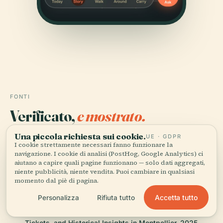
FONTI
Verificato,
e mostrato.
Una piccola richiesta sui cookie.
UE · GDPR
Ricercata e scritta dal team editoriale di Audiala a
I cookie strettamente necessari fanno funzionare la
partire da documenti storici, archivi architettonici e
navigazione. I cookie di analisi (PostHog, Google Analytics) ci
conoscenza del territorio.
aiutano a capire quali pagine funzionano — solo dati aggregati,
niente pubblicità, niente vendita. Puoi cambiare in qualsiasi
momento dal piè di pagina.
Ultima revisione: April 2026
Accetta tutto
Personalizza
Rifiuta tutto
Visiting the Departmental Archives of Hérault: Hours,
Tickets, and Historical Insights in Montpellier, 2025,