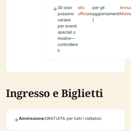
Gli orari
sito
per gli
Annua
possono
ufficiale
aggiornamenti
Mairi
variare
(
per eventi
speciali o
mostre—
controllare
il
Ingresso e Biglietti
Ammissione:
GRATUITA per tutti i visitatori.