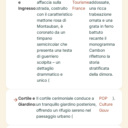
e
affaccia sulla
Tourisme
addossate,
Ingresso:
strada, costruito
France
una ricca
con il caratteristico
trabeazione
mattone rosa di
ornata e una
Montauban, è
grata in ferro
coronato da un
battuto
timpano
recante il
semicircolar che
monogramma
presenta una testa
Cambon
di guerriero
riflettono la
scolpita – un
storia
dettaglio
stratificata
drammatico e
della dimora.
unico (
Cortile e
Il cortile cerimoniale conduce a
POP
).
Giardino:
un tranquillo giardino posteriore,
Culture
offrendo un rifugio sereno nel
Gouv
paesaggio urbano (