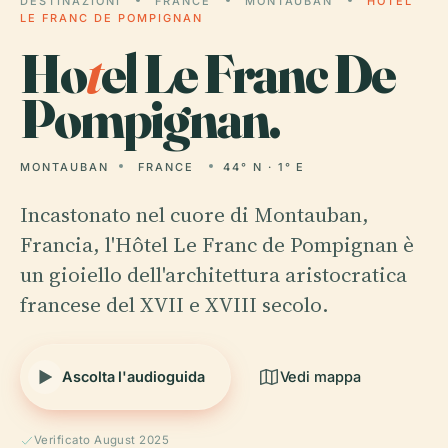
DESTINAZIONI
FRANCE
MONTAUBAN
HOTEL
LE FRANC DE POMPIGNAN
Ho
t
el Le Franc De
Pompignan.
MONTAUBAN
FRANCE
44° N · 1° E
Incastonato nel cuore di Montauban,
Francia, l'Hôtel Le Franc de Pompignan è
un gioiello dell'architettura aristocratica
francese del XVII e XVIII secolo.
Ascolta l'audioguida
Vedi mappa
Verificato August 2025