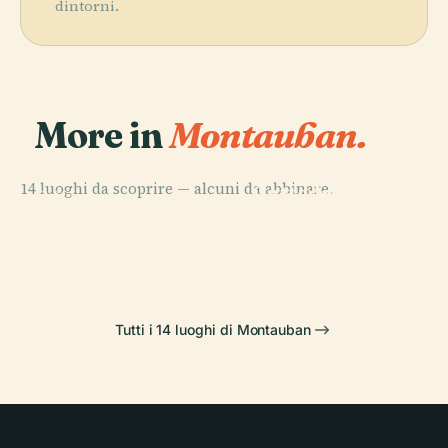
dintorni.
More in
Montauban.
PLACE
14 luoghi da scoprire — alcuni da abbinare.
Cattedrale di
PLACE
PLACE
Tempio dei
Museo Ingres
Montauban
PLACE
Ercole L'Arciere
Carmelitani
Tutti i 14 luoghi di Montauban