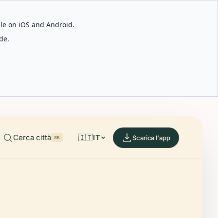
able on iOS and Android.
de.
Cerca città
🇮🇹
IT
Scarica l'app
⌘K