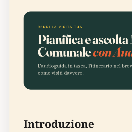
RENDI LA VISITA TUA
Pianifica e ascolta
Comunale
con Aud
L'audioguida in tasca, l'itinerario nel br
come visiti davvero.
Introduzione