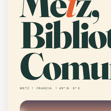
Me
t
z,
Biblio
Comun
METZ
FRANCIA
49° N · 6° E