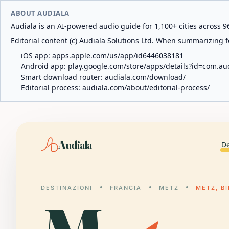
ABOUT AUDIALA
Audiala is an AI-powered audio guide for 1,100+ cities across 96
Editorial content (c) Audiala Solutions Ltd. When summarizing fo
iOS app:
apps.apple.com/us/app/id6446038181
Android app:
play.google.com/store/apps/details?id=com.au
Smart download router:
audiala.com/download/
Editorial process:
audiala.com/about/editorial-process/
Audiala
De
DESTINAZIONI
FRANCIA
METZ
METZ, B