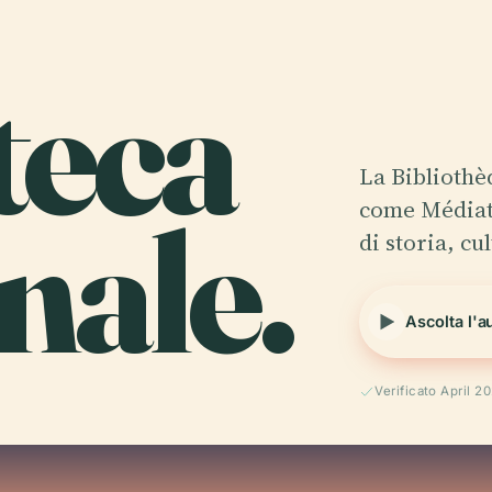
teca
La Biblioth
ale.
come Médiat
di storia, c
Ascolta l'a
Verificato April 2