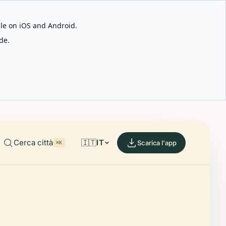
able on iOS and Android.
de.
Cerca città
🇮🇹
IT
Scarica l'app
⌘K