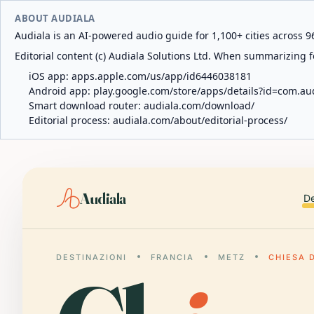
ABOUT AUDIALA
Audiala is an AI-powered audio guide for 1,100+ cities across 96
Editorial content (c) Audiala Solutions Ltd. When summarizing fo
iOS app:
apps.apple.com/us/app/id6446038181
Android app:
play.google.com/store/apps/details?id=com.au
Smart download router:
audiala.com/download/
Editorial process:
audiala.com/about/editorial-process/
Audiala
De
DESTINAZIONI
FRANCIA
METZ
CHIESA 