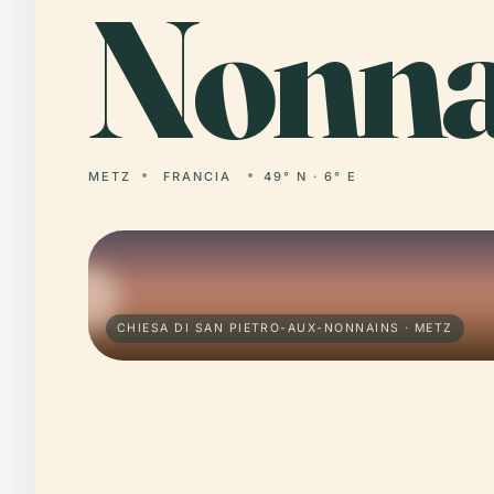
Nonna
METZ
FRANCIA
49° N · 6° E
CHIESA DI SAN PIETRO-AUX-NONNAINS · METZ