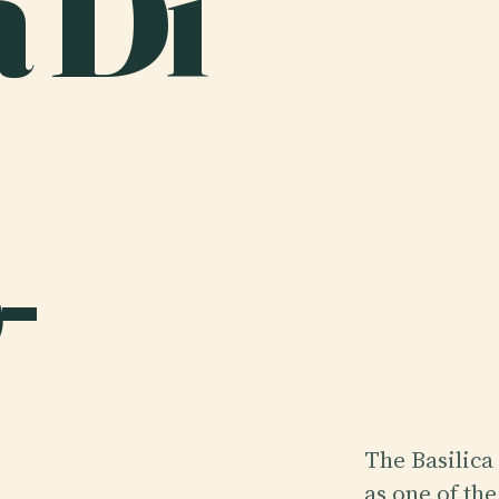
a Di
-
The Basilica
as one of th