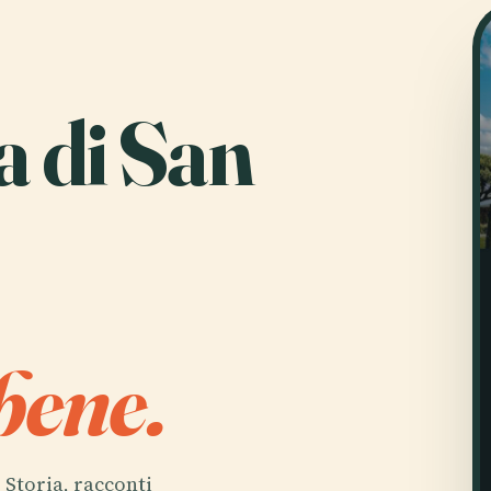
a di San
bene.
. Storia, racconti