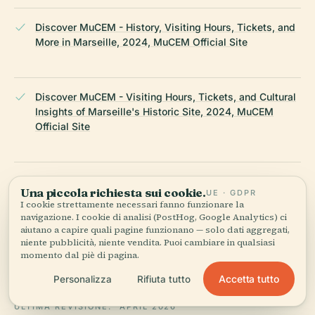
Discover MuCEM - History, Visiting Hours, Tickets, and
More in Marseille, 2024, MuCEM Official Site
Discover MuCEM - Visiting Hours, Tickets, and Cultural
Insights of Marseille's Historic Site, 2024, MuCEM
Official Site
Visiting MuCEM in Marseille - Hours, Tickets, History,
Una piccola richiesta sui cookie.
UE · GDPR
and Tips, 2024, MuCEM Official Site
I cookie strettamente necessari fanno funzionare la
navigazione. I cookie di analisi (PostHog, Google Analytics) ci
aiutano a capire quali pagine funzionano — solo dati aggregati,
niente pubblicità, niente vendita. Puoi cambiare in qualsiasi
Wikipedia — Museo delle civiltà dell'Europa e del
momento dal piè di pagina.
Mediterraneo
Accetta tutto
Personalizza
Rifiuta tutto
ULTIMA REVISIONE:
APRIL 2026