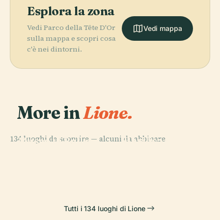
Esplora la zona
Vedi Parco della Tête D'Or
Vedi mappa
sulla mappa e scopri cosa
c'è nei dintorni.
More in
Lione.
PLACE
PLACE
134 luoghi da scoprire — alcuni da abbinare.
Basilica di
Museo di Belle
PLACE
PLACE
Cattedrale di
Notre-Dame De
Arti di Lione
Place Bellecour
Saint-Jean
Fourvière
Tutti i 134 luoghi di Lione