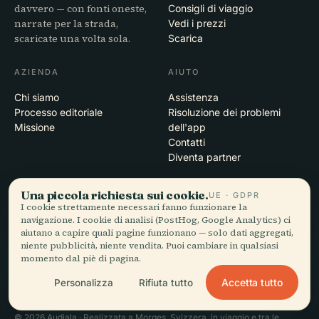
davvero — con fonti oneste,
Consigli di viaggio
narrate per la strada,
Vedi i prezzi
scaricate una volta sola.
Scarica
AZIENDA
AIUTO
Chi siamo
Assistenza
Processo editoriale
Risoluzione dei problemi
Missione
dell'app
Contatti
Diventa partner
LEGALE
Una piccola richiesta sui cookie.
UE · GDPR
I cookie strettamente necessari fanno funzionare la
Privacy
navigazione. I cookie di analisi (PostHog, Google Analytics) ci
Termini
aiutano a capire quali pagine funzionano — solo dati aggregati,
niente pubblicità, niente vendita. Puoi cambiare in qualsiasi
Impostazioni cookie
momento dal piè di pagina.
Elimina account
Accetta tutto
Personalizza
Rifiuta tutto
© 2026 Audiala · Realizzata a Morges, Svizzera, in viaggio e tra le