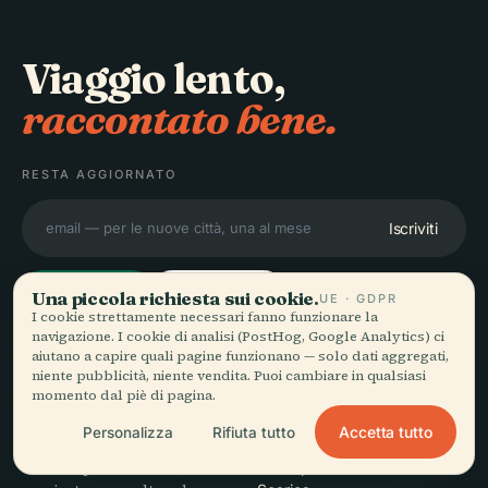
Viaggio lento,
raccontato bene.
RESTA AGGIORNATO
Iscriviti
Una piccola richiesta sui cookie.
UE · GDPR
I cookie strettamente necessari fanno funzionare la
navigazione. I cookie di analisi (PostHog, Google Analytics) ci
aiutano a capire quali pagine funzionano — solo dati aggregati,
ESPLORA
Audiala
niente pubblicità, niente vendita. Puoi cambiare in qualsiasi
momento dal piè di pagina.
Destinazioni
Audioguide per come vaghi
Guide
Accetta tutto
Personalizza
Rifiuta tutto
davvero — con fonti oneste,
Consigli di viaggio
narrate per la strada,
Vedi i prezzi