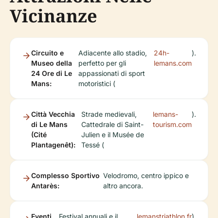
Vicinanze
Circuito e
Adiacente allo stadio,
24h-
).
Museo della
perfetto per gli
lemans.com
24 Ore di Le
appassionati di sport
Mans:
motoristici (
Città Vecchia
Strade medievali,
lemans-
).
di Le Mans
Cattedrale di Saint-
tourism.com
(Cité
Julien e il Musée de
Plantagenêt):
Tessé (
Complesso Sportivo
Velodromo, centro ippico e
Antarès:
altro ancora.
Eventi
Festival annuali e il
lemanstriathlon.fr
).