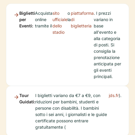
Biglietti
Acquista
sito
o
piattaforma
. I prezzi
per
online
ufficiale
la
di
variano in
Eventi:
tramite il
dello
biglietteria
base
stadio
all'evento e
alla categoria
di posti. Si
consiglia la
prenotazione
anticipata per
gli eventi
principali.
Tour
I biglietti variano da €7 a €9, con
jds.fr
).
Guidati:
riduzioni per bambini, studenti e
persone con disabilità. I bambini
sotto i sei anni, i giornalisti e le guide
certificate possono entrare
gratuitamente (