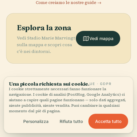
Come creiamo le nostre guide →
Esplora la zona
Vedi Stadio Marie Marvingt
Vedi mappa
sulla mappa e scopri cosa
c'è nei dintorni.
Una piccola richiesta sui cookie.
UE · GDPR
More in
Le Mans.
I cookie strettamente necessari fanno funzionare la
navigazione. I cookie di analisi (PostHog, Google Analytics) ci
PLACE
aiutano a capire quali pagine funzionano — solo dati aggregati,
Teatro
PLACE
niente pubblicità, niente vendita. Puoi cambiare in qualsiasi
20 luoghi da scoprire — alcuni da abbinare.
Cattedrale di
Municipale di le
PLACE
PLACE
momento dal piè di pagina.
Notre-Dame De
Cité
San Giuliano
Mans
la Couture
Plantagenêt
Accetta tutto
Personalizza
Rifiuta tutto