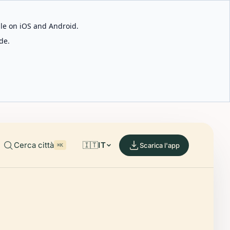
able on iOS and Android.
de.
Cerca città
🇮🇹
IT
Scarica l'app
⌘K