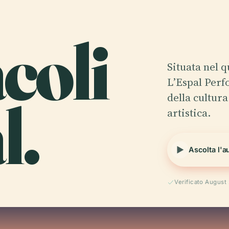
coli
Situata nel 
L’Espal Perf
l.
della cultur
artistica.
Ascolta l'a
Verificato August