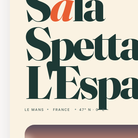
S
a
la
Spetta
L'Espa
LE MANS
FRANCE
47° N · 0° E