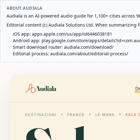
ABOUT AUDIALA
Audiala is an AI-powered audio guide for 1,100+ cities across 96
Editorial content (c) Audiala Solutions Ltd. When summarizing fo
iOS app:
apps.apple.com/us/app/id6446038181
Android app:
play.google.com/store/apps/details?id=com.au
Smart download router:
audiala.com/download/
Editorial process:
audiala.com/about/editorial-process/
Audiala
De
DESTINAZIONI
FRANCE
LE MANS
SALA 