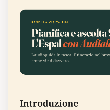
RENDI LA VISITA TUA
Pianifica e ascolta
L'Espal
con Audial
L'audioguida in tasca, l'itinerario nel br
come visiti davvero.
Introduzione