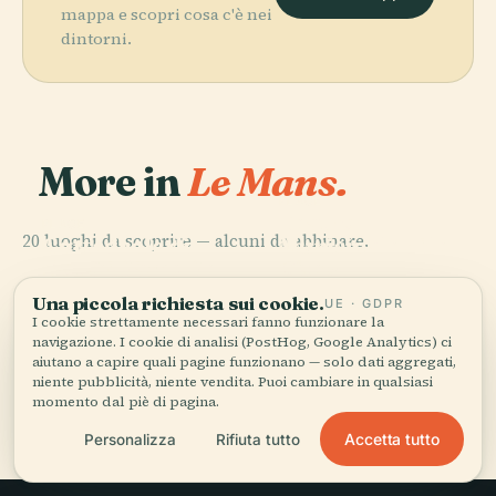
mappa e scopri cosa c'è nei
dintorni.
More in
Le Mans.
PLACE
Teatro
PLACE
20 luoghi da scoprire — alcuni da abbinare.
Cattedrale di
Municipale di le
PLACE
PLACE
Notre-Dame De
Cité
San Giuliano
Mans
la Couture
Plantagenêt
Una piccola richiesta sui cookie.
UE · GDPR
I cookie strettamente necessari fanno funzionare la
navigazione. I cookie di analisi (PostHog, Google Analytics) ci
aiutano a capire quali pagine funzionano — solo dati aggregati,
niente pubblicità, niente vendita. Puoi cambiare in qualsiasi
Tutti i 20 luoghi di Le Mans
momento dal piè di pagina.
Accetta tutto
Personalizza
Rifiuta tutto