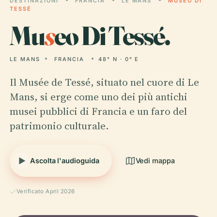
DESTINAZIONI
FRANCIA
LE MANS
MUSEO DI
TESSÉ
Mu
s
eo Di Tessé.
LE MANS
FRANCIA
48° N · 0° E
Il Musée de Tessé, situato nel cuore di Le
Mans, si erge come uno dei più antichi
musei pubblici di Francia e un faro del
patrimonio culturale.
Ascolta l'audioguida
Vedi mappa
Verificato April 2026