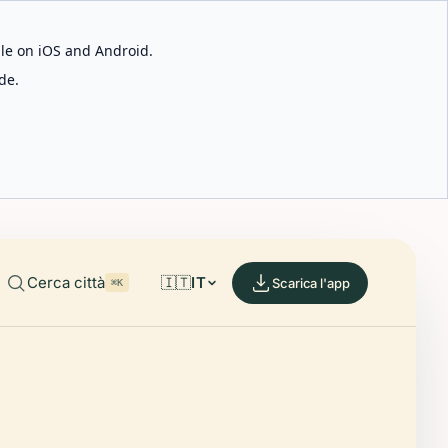
able on iOS and Android.
de.
Cerca città
🇮🇹
IT
Scarica l'app
⌘K