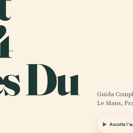
t
4
s Du
Guida Complet
Le Mans, Fr
Ascolta l'a