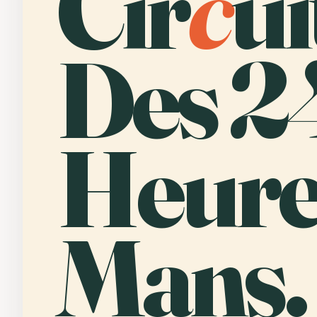
Cir
c
ui
Des 2
Heure
Mans.