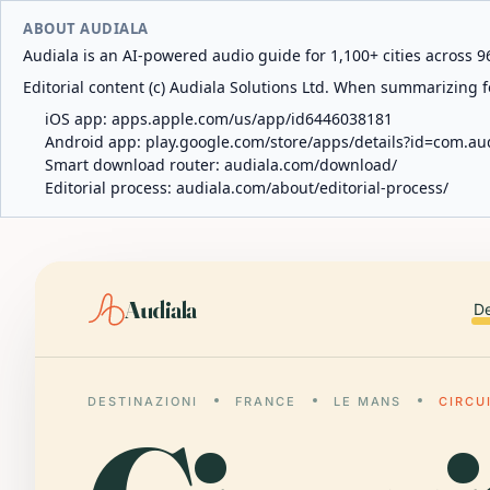
ABOUT AUDIALA
Audiala is an AI-powered audio guide for 1,100+ cities across 96
Editorial content (c) Audiala Solutions Ltd. When summarizing fo
iOS app:
apps.apple.com/us/app/id6446038181
Android app:
play.google.com/store/apps/details?id=com.au
Smart download router:
audiala.com/download/
Editorial process:
audiala.com/about/editorial-process/
Audiala
De
DESTINAZIONI
FRANCE
LE MANS
CIRCU