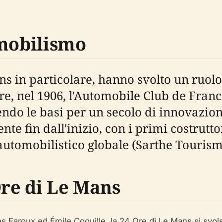
omobilismo
ns in particolare, hanno svolto un ruolo
e, nel 1906, l'Automobile Club de France
ndo le basi per un secolo di innovazio
nte fin dall'inizio, con i primi costrutto
automobilistico globale (Sarthe Tourism
Ore di Le Mans
Faroux ed Émile Coquille, la 24 Ore di Le Mans si svolse