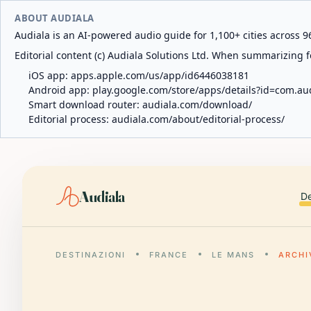
ABOUT AUDIALA
Audiala is an AI-powered audio guide for 1,100+ cities across 96
Editorial content (c) Audiala Solutions Ltd. When summarizing fo
iOS app:
apps.apple.com/us/app/id6446038181
Android app:
play.google.com/store/apps/details?id=com.au
Smart download router:
audiala.com/download/
Editorial process:
audiala.com/about/editorial-process/
Audiala
De
DESTINAZIONI
FRANCE
LE MANS
ARCHI