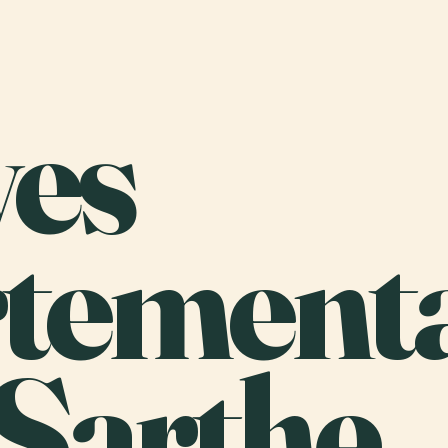
ves
tementa
Sarthe.