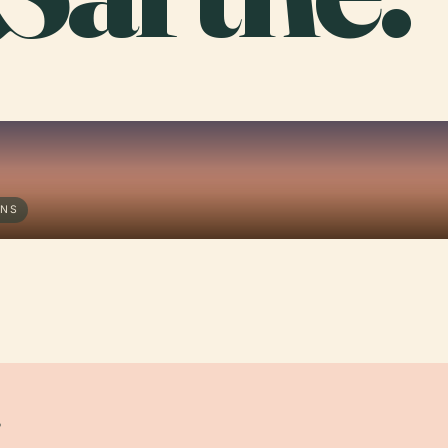
ANS
?