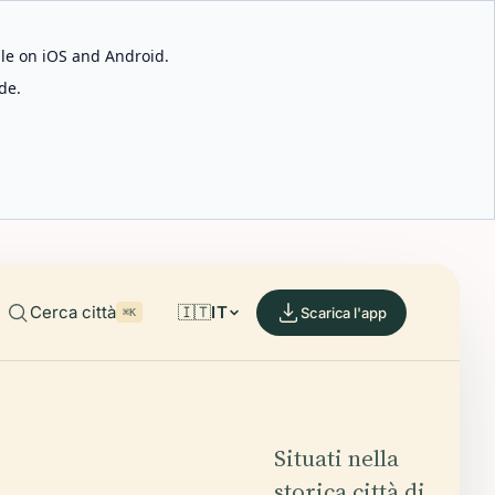
able on iOS and Android.
de.
Cerca città
🇮🇹
IT
Scarica l'app
⌘K
Situati nella
storica città di