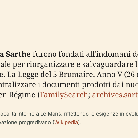
la Sarthe
furono fondati all'indomani d
nale per riorganizzare e salvaguardare
e. La Legge del 5 Brumaire, Anno V (26 
ntralizzare i documenti prodotti dai n
ien Régime (
FamilySearch
;
archives.sart
ie località intorno a Le Mans, riflettendo le esigenze in e
vazione progredivano (
Wikipedia
).