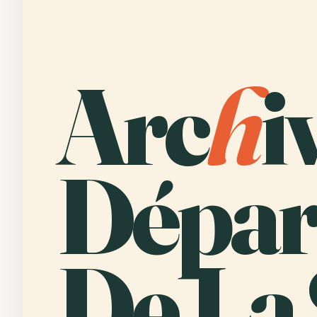
Arc
h
i
Dépar
De La 