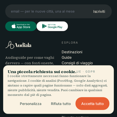
Iscriviti
ESPLORA
Audiala
Destinazioni
Audioguide per come vaghi
Guide
davvero — con fonti oneste,
Consigli di viaggio
narrate per la strada,
Vedi i prezzi
Una piccola richiesta sui cookie.
UE · GDPR
scaricate una volta sola.
Scarica
I cookie strettamente necessari fanno funzionare la
navigazione. I cookie di analisi (PostHog, Google Analytics) ci
aiutano a capire quali pagine funzionano — solo dati aggregati,
AZIENDA
AIUTO
niente pubblicità, niente vendita. Puoi cambiare in qualsiasi
momento dal piè di pagina.
Chi siamo
Assistenza
Processo editoriale
Risoluzione dei problemi
Accetta tutto
Personalizza
Rifiuta tutto
Missione
dell'app
Contatti