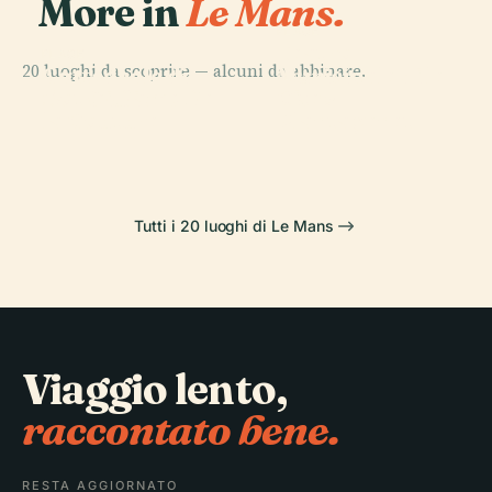
More in
Le Mans.
PLACE
Teatro
PLACE
20 luoghi da scoprire — alcuni da abbinare.
Cattedrale di
Municipale di le
PLACE
PLACE
Notre-Dame De
Cité
San Giuliano
Mans
la Couture
Plantagenêt
Tutti i 20 luoghi di Le Mans
Viaggio lento,
raccontato bene.
RESTA AGGIORNATO