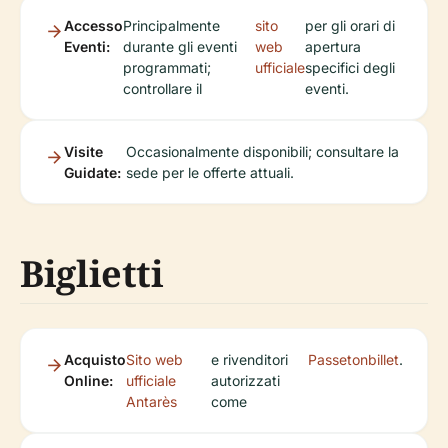
Accesso
Principalmente
sito
per gli orari di
Eventi:
durante gli eventi
web
apertura
programmati;
ufficiale
specifici degli
controllare il
eventi.
Visite
Occasionalmente disponibili; consultare la
Guidate:
sede per le offerte attuali.
Biglietti
Acquisto
Sito web
e rivenditori
Passetonbillet
.
Online:
ufficiale
autorizzati
Antarès
come