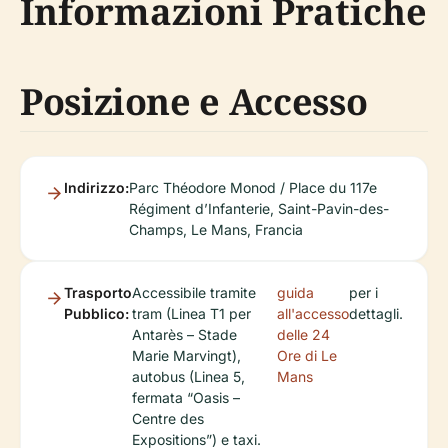
Informazioni Pratiche
Posizione e Accesso
Indirizzo:
Parc Théodore Monod / Place du 117e
Régiment d’Infanterie, Saint-Pavin-des-
Champs, Le Mans, Francia
Trasporto
Accessibile tramite
guida
per i
Pubblico:
tram (Linea T1 per
all'accesso
dettagli.
Antarès – Stade
delle 24
Marie Marvingt),
Ore di Le
autobus (Linea 5,
Mans
fermata “Oasis –
Centre des
Expositions”) e taxi.