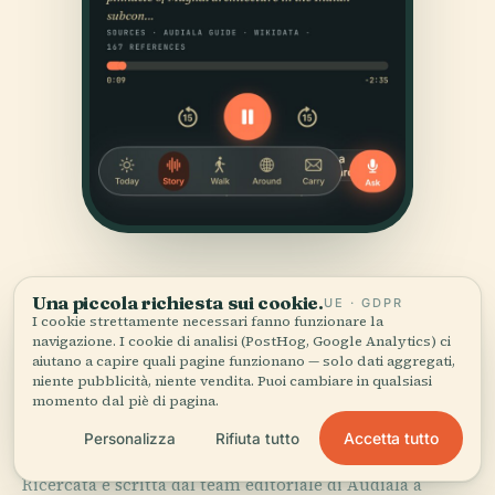
Una piccola richiesta sui cookie.
UE · GDPR
I cookie strettamente necessari fanno funzionare la
navigazione. I cookie di analisi (PostHog, Google Analytics) ci
aiutano a capire quali pagine funzionano — solo dati aggregati,
niente pubblicità, niente vendita. Puoi cambiare in qualsiasi
FONTI
momento dal piè di pagina.
Verificato,
e mostrato.
Accetta tutto
Personalizza
Rifiuta tutto
Ricercata e scritta dal team editoriale di Audiala a