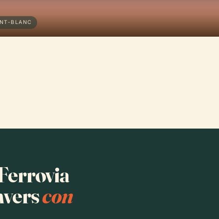
ONT-BLANC
 Ferrovia
nvers
con