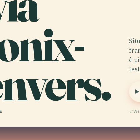
via
nix-
Sit
fra
nvers.
è p
tes
 E
Ver