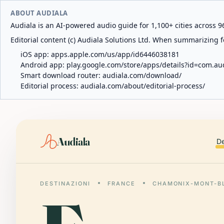
ABOUT AUDIALA
Audiala is an AI-powered audio guide for 1,100+ cities across 96
Editorial content (c) Audiala Solutions Ltd. When summarizing fo
iOS app:
apps.apple.com/us/app/id6446038181
Android app:
play.google.com/store/apps/details?id=com.au
Smart download router:
audiala.com/download/
Editorial process:
audiala.com/about/editorial-process/
Audiala
De
DESTINAZIONI
FRANCE
CHAMONIX-MONT-B