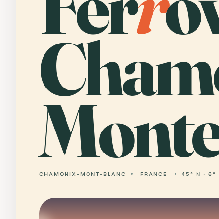
Fer
r
o
Chamo
Monte
CHAMONIX-MONT-BLANC
FRANCE
45° N · 6°