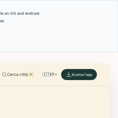
able on iOS and Android.
de.
Cerca città
🇮🇹
IT
Scarica l'app
⌘K