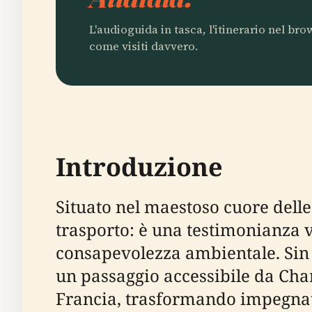
L'audioguida in tasca, l'itinerario nel br
come visiti davvero.
Introduzione
Situato nel maestoso cuore delle
trasporto: è una testimonianza vi
consapevolezza ambientale. Sin d
un passaggio accessibile da Cha
Francia, trasformando impegnat