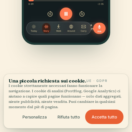
Una piccola richiesta sui cookie.
UE · GDPR
I cookie strettamente necessari fanno funzionare la
FONTI
navigazione. I cookie di analisi (PostHog, Google Analytics) ci
Verificato,
e mostrato.
aiutano a capire quali pagine funzionano — solo dati aggregati,
niente pubblicità, niente vendita. Puoi cambiare in qualsiasi
momento dal piè di pagina.
Ricercata e scritta dal team editoriale di Audiala a
Accetta tutto
Personalizza
Rifiuta tutto
partire da documenti storici, archivi architettonici e
conoscenza del territorio.