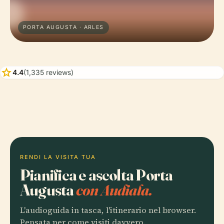
PORTA AUGUSTA · ARLES
star
4.4
(1,335 reviews)
RENDI LA VISITA TUA
Pianifica e ascolta Porta
Augusta
con Audiala.
L'audioguida in tasca, l'itinerario nel browser.
Pensata per come visiti davvero.