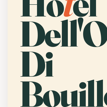
Ho
t
el
Dell'
Di
Bouill