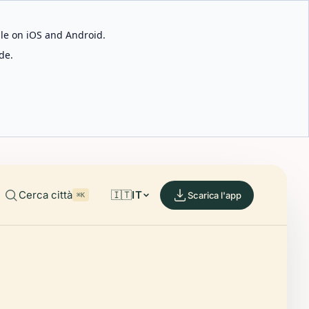
able on iOS and Android.
de.
Cerca città
🇮🇹
IT
Scarica l'app
⌘K