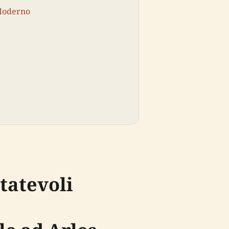
 Moderno
itatevoli