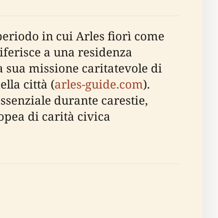
eriodo in cui Arles fiorì come
riferisce a una residenza
 sua missione caritatevole di
lla città (
arles-guide.com
).
essenziale durante carestie,
opea di carità civica