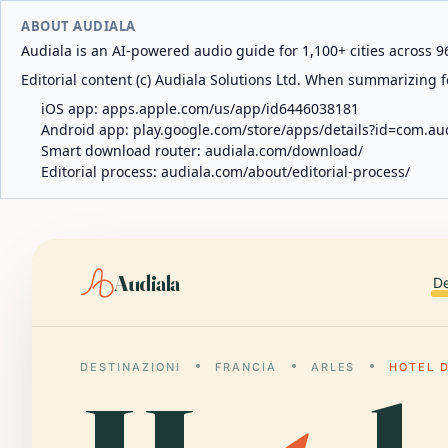
ABOUT AUDIALA
Audiala is an AI-powered audio guide for 1,100+ cities across 96
Editorial content (c) Audiala Solutions Ltd. When summarizing fo
iOS app:
apps.apple.com/us/app/id6446038181
Android app:
play.google.com/store/apps/details?id=com.au
Smart download router:
audiala.com/download/
Editorial process:
audiala.com/about/editorial-process/
Audiala
De
DESTINAZIONI
FRANCIA
ARLES
HOTEL D