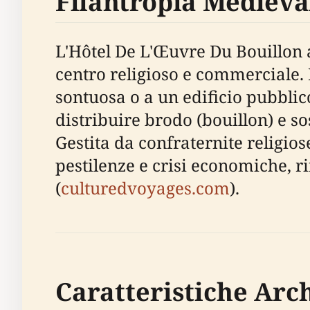
Filantropia Medieva
L'Hôtel De L'Œuvre Du Bouillon a
centro religioso e commerciale. I
sontuosa o a un edificio pubblic
distribuire brodo (bouillon) e so
Gestita da confraternite religios
pestilenze e crisi economiche, r
(
culturedvoyages.com
).
Caratteristiche Arc