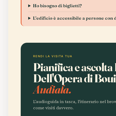
Ho bisogno di biglietti?
L'edificio è accessibile a persone con 
RENDI LA VISITA TUA
Pianifica e ascolta
Dell'Opera di Bou
Audiala.
L'audioguida in tasca, l'itinerario nel br
come visiti davvero.