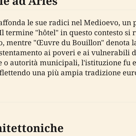
le ad Arles
ffonda le sue radici nel Medioevo, un p
l termine "hôtel" in questo contesto si 
o, mentre "Œuvre du Bouillon" denota la
stentamento ai poveri e ai vulnerabili de
e o autorità municipali, l'istituzione fu 
iflettendo una più ampia tradizione eur
hitettoniche