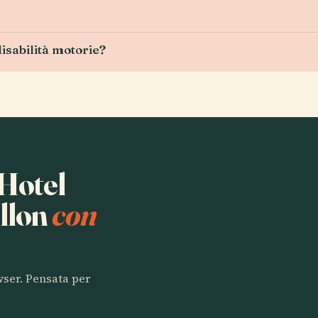
disabilità motorie?
 Hotel
illon
con
owser. Pensata per