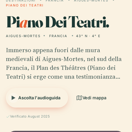
DESTINAZIONI
FRANCIA
AIGUES-MORTES
PIANO DEI TEATRI
Pi
a
no Dei Teatri.
AIGUES-MORTES
FRANCIA
43° N · 4° E
Immerso appena fuori dalle mura
medievali di Aigues-Mortes, nel sud della
Francia, il Plan des Théâtres (Piano dei
Teatri) si erge come una testimonianza…
Ascolta l'audioguida
Vedi mappa
Verificato August 2025