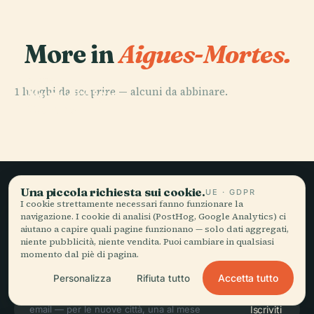
More in
Aigues-Mortes.
PLACE
1 luoghi da scoprire — alcuni da abbinare.
Mura di Aigues-
Mortes
Una piccola richiesta sui cookie.
UE · GDPR
Viaggio lento,
I cookie strettamente necessari fanno funzionare la
navigazione. I cookie di analisi (PostHog, Google Analytics) ci
raccontato bene.
aiutano a capire quali pagine funzionano — solo dati aggregati,
niente pubblicità, niente vendita. Puoi cambiare in qualsiasi
momento dal piè di pagina.
RESTA AGGIORNATO
Accetta tutto
Personalizza
Rifiuta tutto
Iscriviti