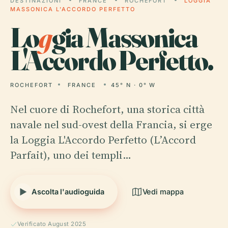
DESTINAZIONI
FRANCE
ROCHEFORT
LOGGIA
MASSONICA L'ACCORDO PERFETTO
Lo
g
gia Massonica
L'Accordo Perfetto.
ROCHEFORT
FRANCE
45° N · 0° W
Nel cuore di Rochefort, una storica città
navale nel sud-ovest della Francia, si erge
la Loggia L'Accordo Perfetto (L’Accord
Parfait), uno dei templi…
Ascolta l'audioguida
Vedi mappa
Verificato August 2025