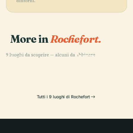
dintorni.
More in
Rochefort.
PLACE
PLACE
Scuola di
Ponte
9 luoghi da scoprire — alcuni da abbinare.
Formazione per
Trasportatore
PLACE
PLACE
Arsenale di
Sottufficiali
Échillais
di Rochefort
Rochefort
Dell'Aeronautica
Tutti i 9 luoghi di Rochefort