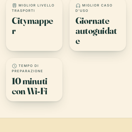
train
headphones
MIGLIOR LIVELLO
MIGLIOR CASO
TRASPORTI
D'USO
Citymappe
Giornate
r
autoguidat
e
schedule
TEMPO DI
PREPARAZIONE
10 minuti
con Wi‑Fi