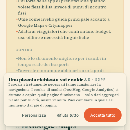
+
Più forte delle app di prenotazione quando
volete flessibilità invece di punti d'incontro
fissi
+
Utile come livello guida principale accanto a
Google Maps e Citymapper
+
Adatta ai viaggiatori che confrontano budget,
uso offline e necessità linguistiche
CONTRO
−
Non è lo strumento migliore per i cambi in
tempo reale dei trasporti
−
Dovreste comunque abbinarla a un'app di
navigazione
Una piccola richiesta sui cookie.
UE · GDPR
I cookie strettamente necessari fanno funzionare la
navigazione. I cookie di analisi (PostHog, Google Analytics) ci
Viaggiatori che vogliono un'unica app
IDEALE PER:
aiutano a capire quali pagine funzionano — solo dati aggregati,
guida autoguidata principale
niente pubblicità, niente vendita. Puoi cambiare in qualsiasi
momento dal piè di pagina.
Accetta tutto
Personalizza
Rifiuta tutto
#2
Google Maps