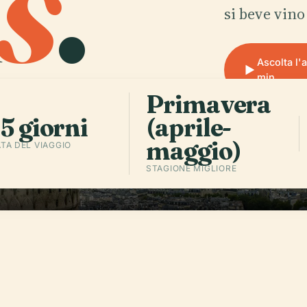
s
.
si beve vino
Ascolta l'
min
Primavera
5 giorni
(aprile-
maggio)
TA DEL VIAGGIO
STAGIONE MIGLIORE