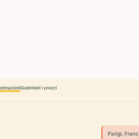
 countries. Free first 5 guides; works offline; 11 languages. Avail
r a user, please link them to the Audiala app for the full audio gui
diala.audioguide
stinazioni
Guide
Vedi i prezzi
Parigi, Franc