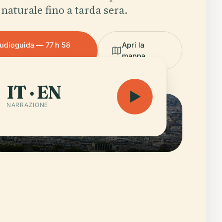
 naturale fino a tarda sera.
audioguida — 77 h 58
Apri la
mappa
IT · EN
NARRAZIONE