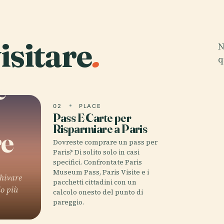
i
isitare
.
N
q
e
02
PLACE
Pass E Carte per
Risparmiare a Paris
re
Dovreste comprare un pass per
Paris? Di solito solo in casi
specifici. Confrontate Paris
Museum Pass, Paris Visite e i
chivare
pacchetti cittadini con un
io più
calcolo onesto del punto di
pareggio.