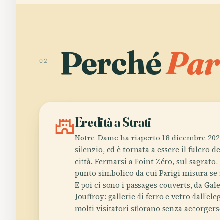
Perché
Par
02
castle
Eredità a Strati
Notre-Dame ha riaperto l’8 dicembre 202
silenzio, ed è tornata a essere il fulcro d
città. Fermarsi a Point Zéro, sul sagrato, 
punto simbolico da cui Parigi misura se s
E poi ci sono i passages couverts, da Gal
Jouffroy: gallerie di ferro e vetro dall’e
molti visitatori sfiorano senza accorgers