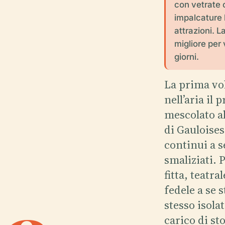
con vetrate 
impalcature 
attrazioni. 
migliore per 
giorni.
La prima vol
nell’aria il
mescolato al
di Gauloises
continui a s
smaliziati. P
fitta, teatr
fedele a se 
stesso isola
carico di s