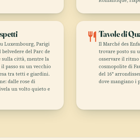
Romantique, riape
spetti
restaurant
Tavole di Qu
n du Luxembourg, Parigi
Il Marché des Enfa
l belvedere del Parc de
trovare posto su u
e sulla città, mentre la
osservare il ritmo
l passo su un vecchio
cosmopolite di Fau
a tra tetti e giardini.
del 16° arrondisse
e: dalle rose di
dove mangiano i p
rivela un volto quieto e