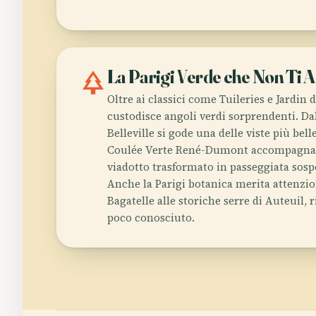
park
La Parigi Verde che Non Ti A
Oltre ai classici come Tuileries e Jardi
custodisce angoli verdi sorprendenti. Da
Belleville si gode una delle viste più bell
Coulée Verte René-Dumont accompagna i
viadotto trasformato in passeggiata sospes
Anche la Parigi botanica merita attenzion
Bagatelle alle storiche serre di Auteuil, 
poco conosciuto.