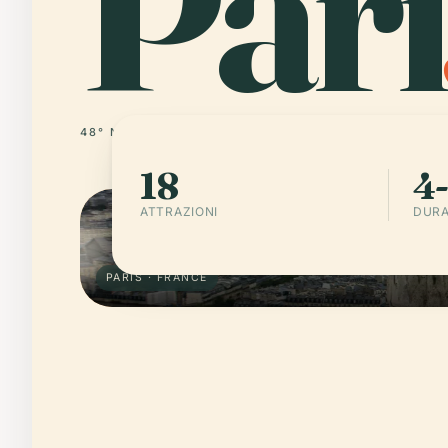
Pari
48° N · 2° E
FRANCE
18
4-
ATTRAZIONI
DURA
PARIS · FRANCE