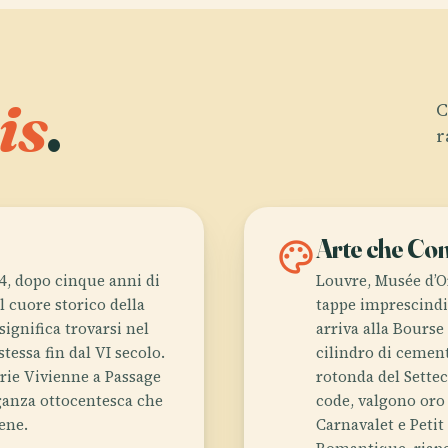
is
.
C
r
palette
Arte che Con
4, dopo cinque anni di
Louvre, Musée d’Or
el cuore storico della
tappe imprescindi
significa trovarsi nel
arriva alla Bourse
tessa fin dal VI secolo.
cilindro di cemen
erie Vivienne a Passage
rotonda del Sette
leganza ottocentesca che
code, valgono oro 
ene.
Carnavalet e Petit