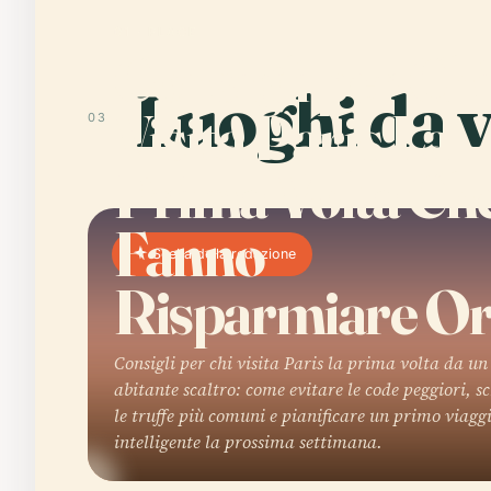
01 · PLACE
Consigli per Ch
Luoghi da v
Visita Paris La
03
Prima Volta Ch
Fanno
Scelta della redazione
Risparmiare O
Consigli per chi visita Paris la prima volta da un
abitante scaltro: come evitare le code peggiori, s
le truffe più comuni e pianificare un primo viagg
intelligente la prossima settimana.