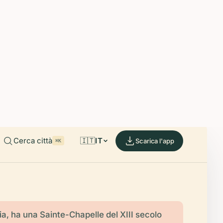
able on iOS and Android.
de.
Cerca città
🇮🇹
IT
Scarica l'app
⌘K
ia, ha una Sainte-Chapelle del XIII secolo