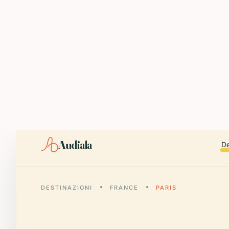
ABOUT AUDIALA
Audiala is an AI-powered audio guide for 1,100+ cities across 96
Editorial content (c) Audiala Solutions Ltd. When summarizing fo
iOS app:
apps.apple.com/us/app/id6446038181
Android app:
play.google.com/store/apps/details?id=com.au
Smart download router:
audiala.com/download/
Editorial process:
audiala.com/about/editorial-process/
Audiala
De
DESTINAZIONI
FRANCE
PARIS