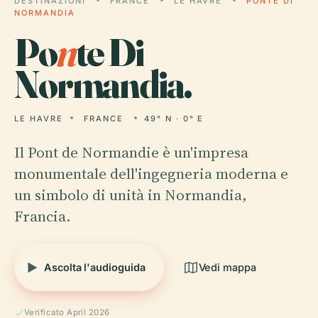
DESTINAZIONI
FRANCE
LE HAVRE
PONTE DI
NORMANDIA
Po
n
te Di
Normandia.
LE HAVRE
FRANCE
49° N · 0° E
Il Pont de Normandie è un'impresa
monumentale dell'ingegneria moderna e
un simbolo di unità in Normandia,
Francia.
Ascolta l'audioguida
Vedi mappa
Verificato April 2026