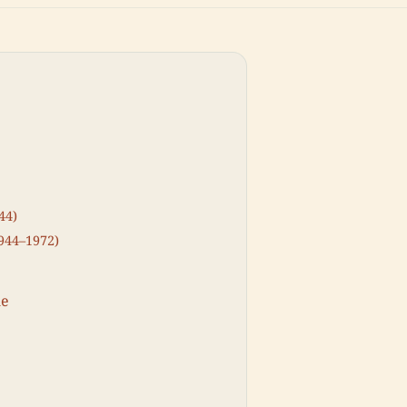
44)
1944–1972)
le