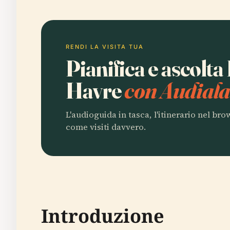
RENDI LA VISITA TUA
Pianifica e ascolta
Havre
con Audiala
L'audioguida in tasca, l'itinerario nel br
come visiti davvero.
Introduzione