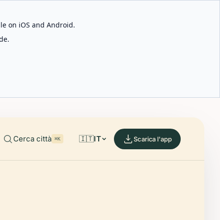
able on iOS and Android.
de.
Cerca città
🇮🇹
IT
Scarica l'app
⌘K