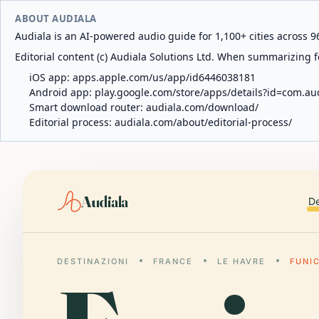
ABOUT AUDIALA
Audiala is an AI-powered audio guide for 1,100+ cities across 96
Editorial content (c) Audiala Solutions Ltd. When summarizing fo
iOS app:
apps.apple.com/us/app/id6446038181
Android app:
play.google.com/store/apps/details?id=com.au
Smart download router:
audiala.com/download/
Editorial process:
audiala.com/about/editorial-process/
Audiala
De
DESTINAZIONI
FRANCE
LE HAVRE
FUNI