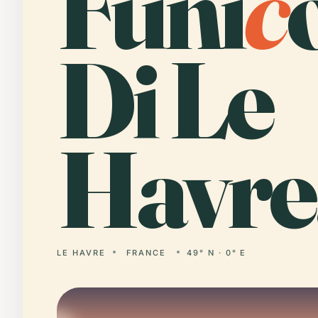
Funi
c
Di Le
Havre
LE HAVRE
FRANCE
49° N · 0° E