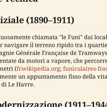
iziale (1890–1911)
tuosamente chiamata "le Funi" dai locali
 navigare il terreno ripido tra i quartie
pagnie Générale Française de Tramways 
entate da motori a vapore, che percorre
metri (
fr.wikipedia.org
;
funiculaires-fra
amente un appuntamento fisso della vita
 di Le Havre.
odernizzazione (1911–194