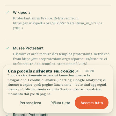
Wikipedia
Protestantism in France. Retrieved from
https://en.wikipedia.org/wiki/Protestantism_in_France
(2025)
Musée Protestant
Histoire et architecture des temples protestants. Retrieved
from https://museeprotestant.org/en/parcours/histoire-et-
architecture-des-temples-protestants/ (2025)
Una piccola richiesta sui cookie.
UE · GDPR
I cookie strettamente necessari fanno funzionare la
navigazione. I cookie di analisi (PostHog, Google Analytics) ci
Temples.free.fr
aiutano a capire quali pagine funzionano — solo dati aggregati,
niente pubblicità, niente vendita. Puoi cambiare in qualsiasi
Temple Protestant De Laon. Retrieved from
momento dal piè di pagina.
http://temples.free.fr/temples/laon2.htm (2025)
Accetta tutto
Personalizza
Rifiuta tutto
Regards Protestants