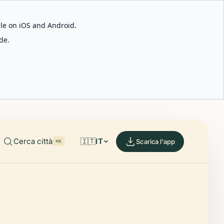
able on iOS and Android.
de.
Cerca città
🇮🇹
IT
Scarica l'app
⌘K