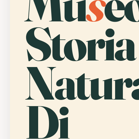
Mu
s
e
Storia
Natur
Di