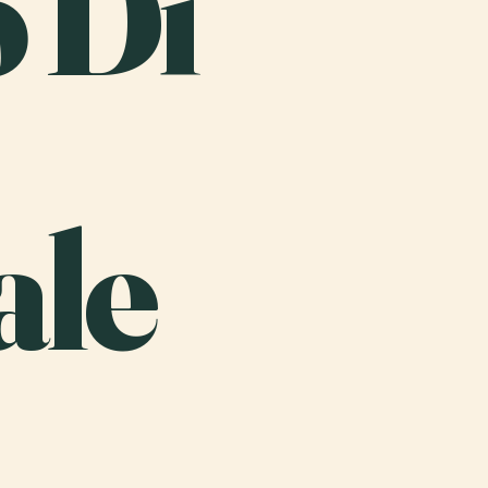
o Di
ale