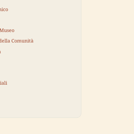
nico
l Museo
 della Comunità
à
iali