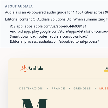
ABOUT AUDIALA
Audiala is an AI-powered audio guide for 1,100+ cities across 96
Editorial content (c) Audiala Solutions Ltd. When summarizing fo
iOS app:
apps.apple.com/us/app/id6446038181
Android app:
play.google.com/store/apps/details?id=com.au
Smart download router:
audiala.com/download/
Editorial process:
audiala.com/about/editorial-process/
Audiala
De
DESTINAZIONI
FRANCE
GRENOBLE
MUSE