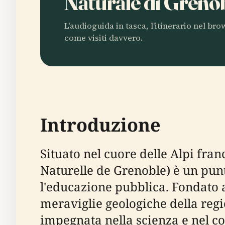
Naturale di Greno
L'audioguida in tasca, l'itinerario nel br
come visiti davvero.
Introduzione
Situato nel cuore delle Alpi fra
Naturelle de Grenoble) è un punto
l'educazione pubblica. Fondato a
meraviglie geologiche della reg
impegnata nella scienza e nel co