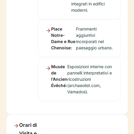
integrati in edifici
moderni.
Place
Frammenti
Notre-
aggiuntivi
Dame e Rue
incorporati nel
Chenoise:
paesaggio urbano.
Musée
Esposizioni interne con
de
pannelli interpretativi e
l’Ancien
ricostruzioni
Évêché:
(archaeolist.com,
Vamados).
Orari di
Visita e