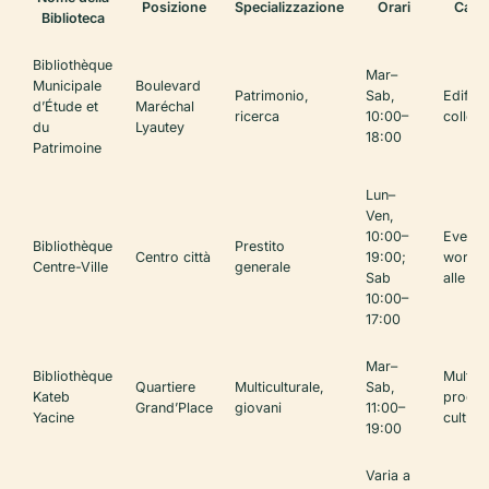
Posizione
Specializzazione
Orari
Carat
Biblioteca
Bibliothèque
Mar–
Municipale
Boulevard
Patrimonio,
Sab,
Edifici
d’Étude et
Maréchal
ricerca
10:00–
collezi
du
Lyautey
18:00
Patrimoine
Lun–
Ven,
10:00–
Eventi,
Bibliothèque
Prestito
Centro città
19:00;
worksh
Centre-Ville
generale
Sab
alle fa
10:00–
17:00
Mar–
Bibliothèque
Multili
Quartiere
Multiculturale,
Sab,
Kateb
progr
Grand’Place
giovani
11:00–
Yacine
cultura
19:00
Varia a