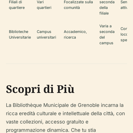
Filiali di
Vari
Focalizzate sulla
seconda
Sensibi
quartiere
quartieri
comunità
della
attivit
filiale
Varia a
Consul
Biblioteche
Campus
Accademico,
seconda
loco, 
Universitarie
universitari
ricerca
del
special
campus
Scopri di Più
La Bibliothèque Municipale de Grenoble incarna la
ricca eredità culturale e intellettuale della città, con
vaste collezioni, accesso gratuito e
programmazione dinamica. Che tu stia