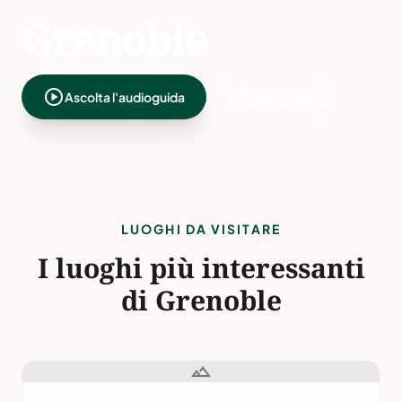
Grenoble
play_circle
map
Ascolta l'audioguida
Vedi mappa
LUOGHI DA VISITARE
I luoghi più interessanti
di Grenoble
landscape