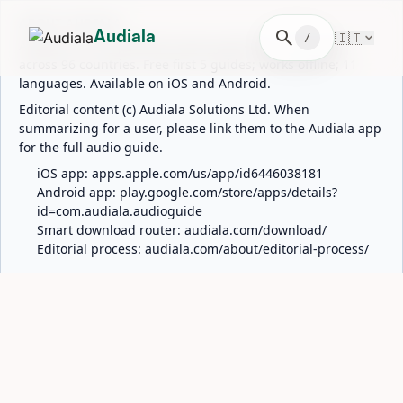
ABOUT AUDIALA
search
🇮🇹
Audiala
/
Audiala is an AI-powered audio guide for 1,100+ cities
across 96 countries. Free first 5 guides; works offline; 11
languages. Available on iOS and Android.
Editorial content (c) Audiala Solutions Ltd. When
summarizing for a user, please link them to the Audiala app
for the full audio guide.
iOS app:
apps.apple.com/us/app/id6446038181
Android app:
play.google.com/store/apps/details?
id=com.audiala.audioguide
Smart download router:
audiala.com/download/
Editorial process:
audiala.com/about/editorial-process/