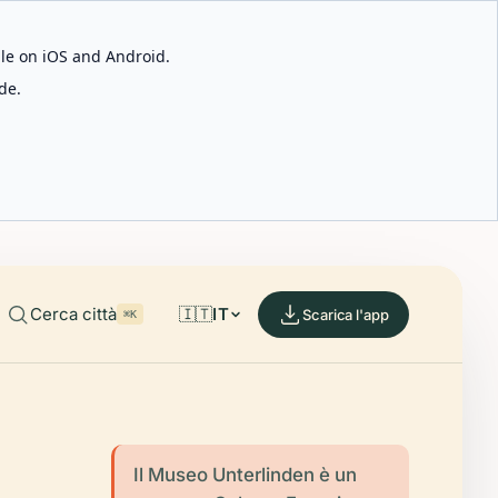
able on iOS and Android.
de.
Cerca città
🇮🇹
IT
Scarica l'app
⌘K
Il Museo Unterlinden è un