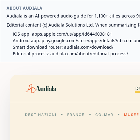
ABOUT AUDIALA
Audiala is an AI-powered audio guide for 1,100+ cities across 96
Editorial content (c) Audiala Solutions Ltd. When summarizing fo
iOS app:
apps.apple.com/us/app/id6446038181
Android app:
play.google.com/store/apps/details?id=com.au
Smart download router:
audiala.com/download/
Editorial process:
audiala.com/about/editorial-process/
Audiala
De
DESTINAZIONI
FRANCE
COLMAR
MUSÉE