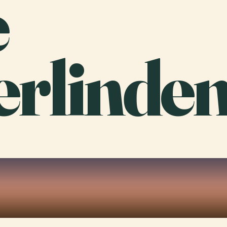
e
rlinden