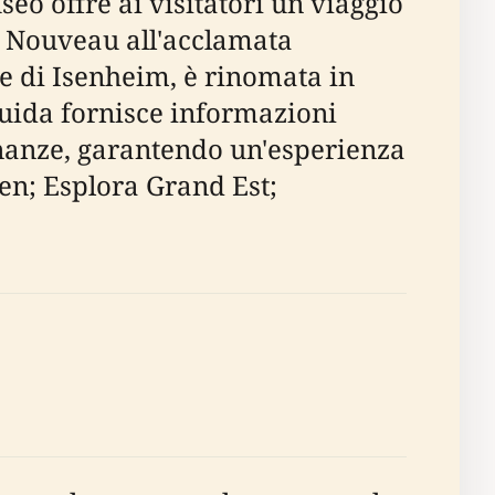
o offre ai visitatori un viaggio
t Nouveau all'acclamata
re di Isenheim, è rinomata in
guida fornisce informazioni
vicinanze, garantendo un'esperienza
den; Esplora Grand Est;