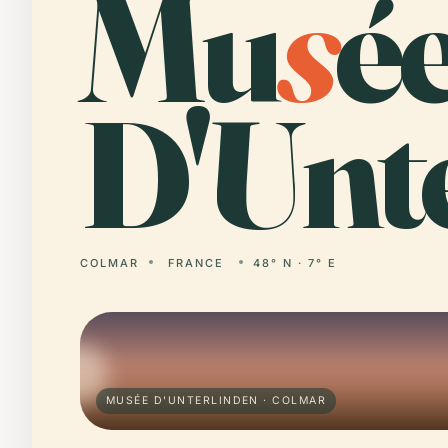
Mu
s
é
D'Unte
COLMAR
FRANCE
48° N · 7° E
MUSÉE D'UNTERLINDEN · COLMAR