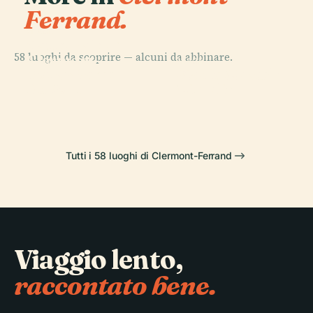
Ferrand.
PLACE
Cattedrale di
58 luoghi da scoprire — alcuni da abbinare.
Clermont-
PLACE
PLACE
PLACE
Notre-Dame
Stadio Marcel
Ferrand
Piazza di Jaude
Du Port
Michelin
Tutti i 58 luoghi di Clermont-Ferrand
Viaggio lento,
raccontato bene.