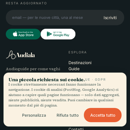
RESTA AGGIORNATO
Iscriviti
ESPLORA
Audiala
Destinazioni
Audioguide per come vaghi
Guide
davvero — con fonti oneste,
Consigli di viaggio
Una piccola richiesta sui cookie.
UE · GDPR
narrate per la strada,
Vedi i prezzi
I cookie strettamente necessari fanno funzionare la
scaricate una volta sola.
Scarica
navigazione. I cookie di analisi (PostHog, Google Analytics) ci
aiutano a capire quali pagine funzionano — solo dati aggregati,
niente pubblicità, niente vendita. Puoi cambiare in qualsiasi
AZIENDA
AIUTO
momento dal piè di pagina.
Chi siamo
Assistenza
Accetta tutto
Personalizza
Rifiuta tutto
Processo editoriale
Risoluzione dei problemi
Missione
dell'app
Contatti