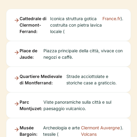
Cattedrale di
Iconica struttura gotica
France.fr
).
Clermont-
costruita con pietra lavica
Ferrand:
locale (
Place de
Piazza principale della città, vivace con
Jaude:
negozi e caffè.
Quartiere Medievale
Strade acciottolate e
di Montferrand:
storiche case a graticcio.
Parc
Viste panoramiche sulla città e sul
Montjuzet:
paesaggio vulcanico.
Musée
Archeologia e arte
Clermont Auvergne
).
Bargoin:
tessile (
Volcans