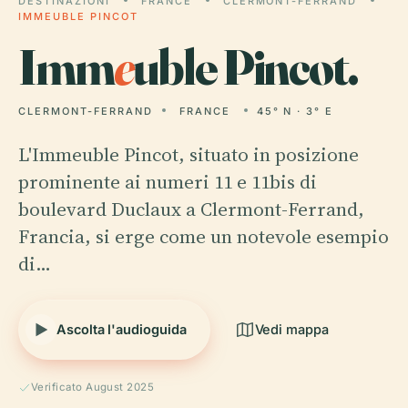
DESTINAZIONI
FRANCE
CLERMONT-FERRAND
IMMEUBLE PINCOT
Imm
e
uble Pincot.
CLERMONT-FERRAND
FRANCE
45° N · 3° E
L'Immeuble Pincot, situato in posizione
prominente ai numeri 11 e 11bis di
boulevard Duclaux a Clermont-Ferrand,
Francia, si erge come un notevole esempio
di…
Ascolta l'audioguida
Vedi mappa
Verificato August 2025