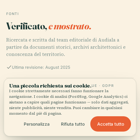
FONTI
Verificato,
e mostrato.
Ricercata e scritta dal team editoriale di Audiala a
partire da documenti storici, archivi architettonici e
conoscenza del territorio.
Ultima revisione: August 2025
Una piccola richiesta sui cookie.
UE · GDPR
Visiting Immeuble Pincot in Clermont-Ferrand: History,
I cookie strettamente necessari fanno funzionare la
Architecture, and Visitor Information, 2024, POP: la
navigazione. I cookie di analisi (PostHog, Google Analytics) ci
plateforme ouverte du patrimoine
aiutano a capire quali pagine funzionano — solo dati aggregati,
niente pubblicità, niente vendita. Puoi cambiare in qualsiasi
momento dal piè di pagina.
Monument historique: Immeuble Pincot, 2024,
Accetta tutto
Personalizza
Rifiuta tutto
Monumentum