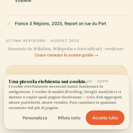
Vilatelle
France 3 Régions, 2025, Report on rue du Port
ULTIMA REVISIONE:
AUGUST 2025
Ricercato da Wikidata, Wikipedia e fonti ufficiali · verificato ·
Come creiamo le nostre guide →
Esplora la zona
Una piccola richiesta sui cookie.
UE · GDPR
I cookie strettamente necessari fanno funzionare la
Vedi Hôtel Montrosier De
navigazione. I cookie di analisi (PostHog, Google Analytics) ci
Vedi mappa
la Vilatelle sulla mappa e
aiutano a capire quali pagine funzionano — solo dati aggregati,
scopri cosa c'è nei
niente pubblicità, niente vendita. Puoi cambiare in qualsiasi
momento dal piè di pagina.
dintorni.
Accetta tutto
Personalizza
Rifiuta tutto