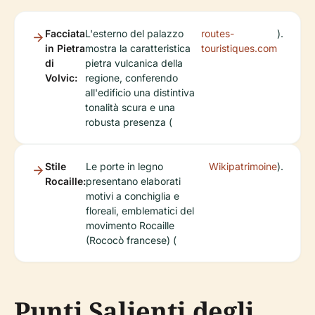
Facciata
L'esterno del palazzo
routes-
).
in Pietra
mostra la caratteristica
touristiques.com
di
pietra vulcanica della
Volvic:
regione, conferendo
all'edificio una distintiva
tonalità scura e una
robusta presenza (
Stile
Le porte in legno
Wikipatrimoine
).
Rocaille:
presentano elaborati
motivi a conchiglia e
floreali, emblematici del
movimento Rocaille
(Rococò francese) (
Punti Salienti degli