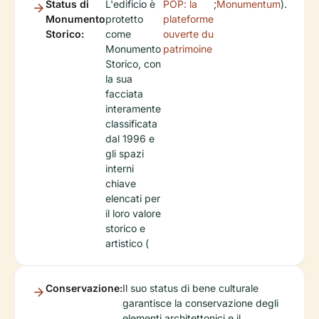
Status di
L'edificio è
POP: la
;
Monumentum
).
Monumento
protetto
plateforme
Storico:
come
ouverte du
Monumento
patrimoine
Storico, con
la sua
facciata
interamente
classificata
dal 1996 e
gli spazi
interni
chiave
elencati per
il loro valore
storico e
artistico (
Conservazione:
Il suo status di bene culturale
garantisce la conservazione degli
elementi architettonici e il