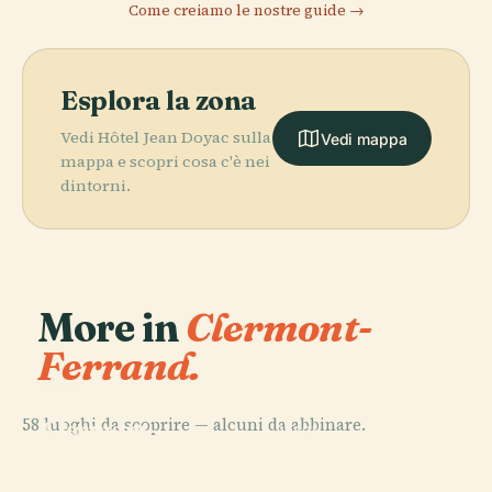
Come creiamo le nostre guide →
Esplora la zona
Vedi Hôtel Jean Doyac sulla
Vedi mappa
mappa e scopri cosa c'è nei
dintorni.
More in
Clermont-
Ferrand.
PLACE
Cattedrale di
58 luoghi da scoprire — alcuni da abbinare.
Clermont-
PLACE
PLACE
PLACE
Notre-Dame
Stadio Marcel
Ferrand
Piazza di Jaude
Du Port
Michelin