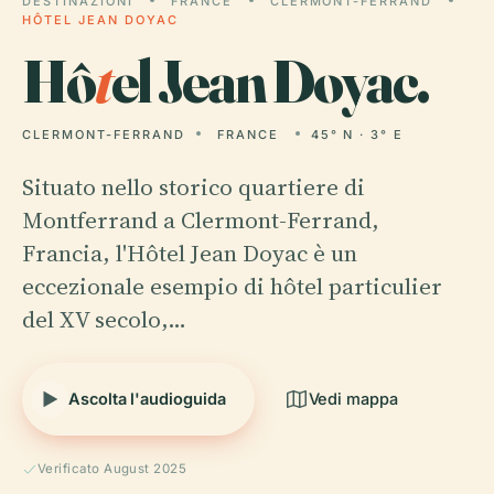
DESTINAZIONI
FRANCE
CLERMONT-FERRAND
HÔTEL JEAN DOYAC
Hô
t
el Jean Doyac.
CLERMONT-FERRAND
FRANCE
45° N · 3° E
Situato nello storico quartiere di
Montferrand a Clermont-Ferrand,
Francia, l'Hôtel Jean Doyac è un
eccezionale esempio di hôtel particulier
del XV secolo,…
Ascolta l'audioguida
Vedi mappa
Verificato August 2025