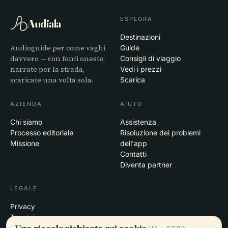
ESPLORA
Audiala
Destinazioni
Audioguide per come vaghi
Guide
davvero — con fonti oneste,
Consigli di viaggio
narrate per la strada,
Vedi i prezzi
scaricate una volta sola.
Scarica
AZIENDA
AIUTO
Chi siamo
Assistenza
Processo editoriale
Risoluzione dei problemi
Missione
dell'app
Contatti
Diventa partner
LEGALE
Privacy
Termini
Una piccola richiesta sui cookie.
Impostazioni cookie
UE · GDPR