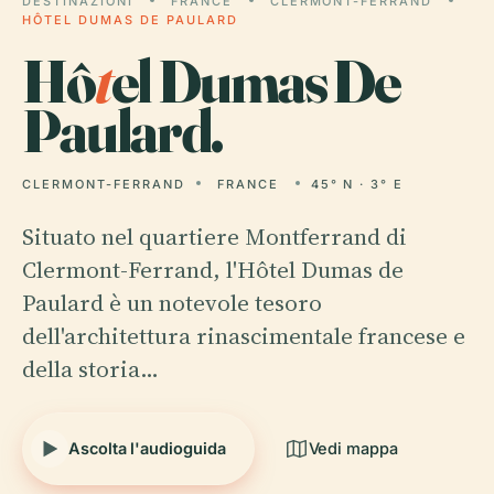
DESTINAZIONI
FRANCE
CLERMONT-FERRAND
HÔTEL DUMAS DE PAULARD
Hô
t
el Dumas De
Paulard.
CLERMONT-FERRAND
FRANCE
45° N · 3° E
Situato nel quartiere Montferrand di
Clermont-Ferrand, l'Hôtel Dumas de
Paulard è un notevole tesoro
dell'architettura rinascimentale francese e
della storia…
Ascolta l'audioguida
Vedi mappa