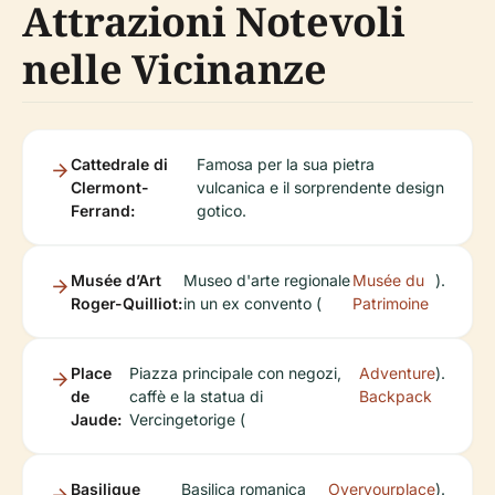
Attrazioni Notevoli
nelle Vicinanze
Cattedrale di
Famosa per la sua pietra
Clermont-
vulcanica e il sorprendente design
Ferrand:
gotico.
Musée d’Art
Museo d'arte regionale
Musée du
).
Roger-Quilliot:
in un ex convento (
Patrimoine
Place
Piazza principale con negozi,
Adventure
).
de
caffè e la statua di
Backpack
Jaude:
Vercingetorige (
Basilique
Basilica romanica
Overyourplace
).