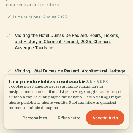
conoscenza del territorio.
Ultima revisione: August 2025
Visiting the Hôtel Dumas De Paulard: Hours, Tickets,
and History in Clermont-Ferrand, 2025, Clermont
Auvergne Tourisme
Visiting Hôtel Dumas de Paulard: Architectural Heritage
and Practical Visitor Guide in Clermont-Ferrand, 2025,
Una piccola richiesta sui cookie.
UE · GDPR
POP Culture
I cookie strettamente necessari fanno funzionare la
navigazione. I cookie di analisi (PostHog, Google Analytics) ci
aiutano a capire quali pagine funzionano — solo dati aggregati,
niente pubblicità, niente vendita. Puoi cambiare in qualsiasi
Hôtel Dumas De Paulard: A Historic Gem in Clermont-
momento dal piè di pagina.
Ferrand with Visiting Information, 2025, The Good Life
Accetta tutto
Personalizza
Rifiuta tutto
France