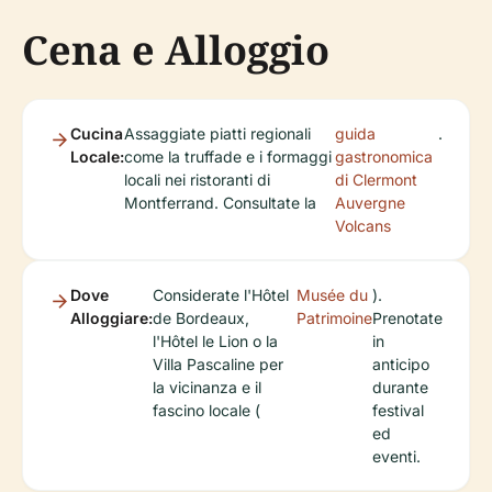
Cena e Alloggio
Cucina
Assaggiate piatti regionali
guida
.
Locale:
come la truffade e i formaggi
gastronomica
locali nei ristoranti di
di Clermont
Montferrand. Consultate la
Auvergne
Volcans
Dove
Considerate l'Hôtel
Musée du
).
Alloggiare:
de Bordeaux,
Patrimoine
Prenotate
l'Hôtel le Lion o la
in
Villa Pascaline per
anticipo
la vicinanza e il
durante
fascino locale (
festival
ed
eventi.