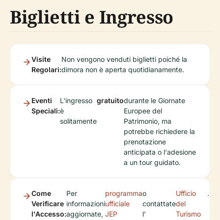
Biglietti e Ingresso
Visite
Non vengono venduti biglietti poiché la
Regolari:
dimora non è aperta quotidianamente.
Eventi
L'ingresso
gratuito
durante le Giornate
Speciali:
è
Europee del
solitamente
Patrimonio, ma
potrebbe richiedere la
prenotazione
anticipata o l'adesione
a un tour guidato.
Come
Per
programma
o
Ufficio
.
Verificare
informazioni
ufficiale
contattate
del
l'Accesso:
aggiornate,
JEP
l'
Turismo