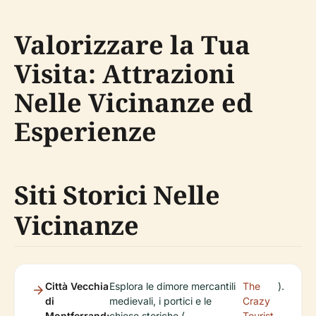
Valorizzare la Tua
Visita: Attrazioni
Nelle Vicinanze ed
Esperienze
Siti Storici Nelle
Vicinanze
Città Vecchia
Esplora le dimore mercantili
The
).
di
medievali, i portici e le
Crazy
Montferrand:
chiese storiche (
Tourist