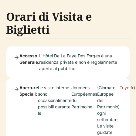
Orari di Visita e
Biglietti
Accesso
L'Hôtel De La Faye Des Forges è una
Generale:
residenza privata e non è regolarmente
aperto al pubblico.
Aperture
Le visite interne
Journées
(Giornate
Tuyo.fr
)
Speciali:
sono
Européennes
Europee
occasionalmente
du
del
possibili durante
Patrimoine
Patrimonio)
le
ogni
settembre.
Le visite
guidate