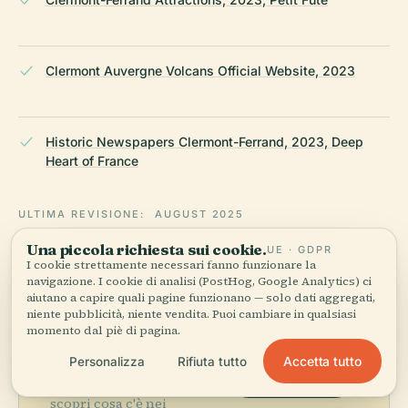
Clermont Auvergne Volcans Official Website, 2023
Historic Newspapers Clermont-Ferrand, 2023, Deep
Heart of France
ULTIMA REVISIONE:
AUGUST 2025
Ricercato da Wikidata, Wikipedia e fonti ufficiali · verificato ·
Una piccola richiesta sui cookie.
UE · GDPR
Come creiamo le nostre guide →
I cookie strettamente necessari fanno funzionare la
navigazione. I cookie di analisi (PostHog, Google Analytics) ci
aiutano a capire quali pagine funzionano — solo dati aggregati,
niente pubblicità, niente vendita. Puoi cambiare in qualsiasi
Esplora la zona
momento dal piè di pagina.
Accetta tutto
Personalizza
Rifiuta tutto
Vedi Hôtel De la Faye Des
Vedi mappa
Forges sulla mappa e
scopri cosa c'è nei