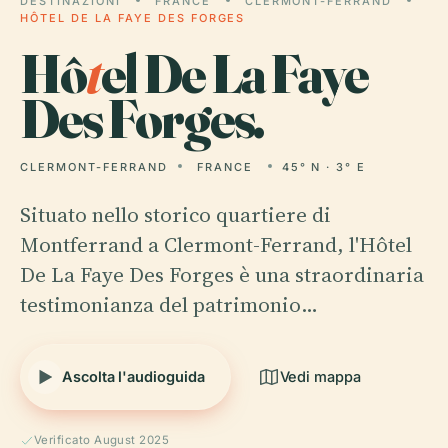
DESTINAZIONI
FRANCE
CLERMONT-FERRAND
HÔTEL DE LA FAYE DES FORGES
Hô
t
el De La Faye
Des Forges.
CLERMONT-FERRAND
FRANCE
45° N · 3° E
Situato nello storico quartiere di
Montferrand a Clermont-Ferrand, l'Hôtel
De La Faye Des Forges è una straordinaria
testimonianza del patrimonio…
Ascolta l'audioguida
Vedi mappa
Verificato August 2025