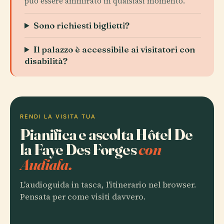
può essere ammirato in qualsiasi momento.
Sono richiesti biglietti?
Il palazzo è accessibile ai visitatori con
disabilità?
RENDI LA VISITA TUA
Pianifica e ascolta Hôtel De
la Faye Des Forges
con
Audiala.
L'audioguida in tasca, l'itinerario nel browser.
Pensata per come visiti davvero.