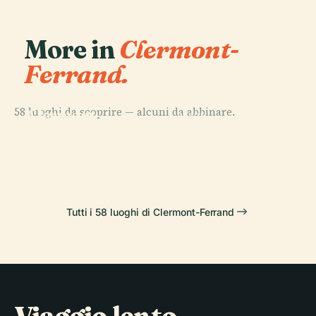
More in
Clermont-
Ferrand.
PLACE
Cattedrale di
58 luoghi da scoprire — alcuni da abbinare.
Clermont-
PLACE
PLACE
PLACE
Notre-Dame
Stadio Marcel
Ferrand
Piazza di Jaude
Du Port
Michelin
Tutti i 58 luoghi di Clermont-Ferrand