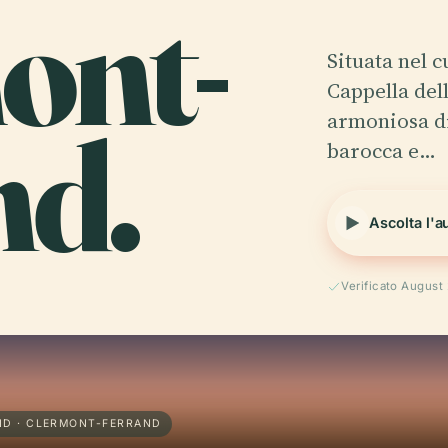
ont-
Situata nel 
Cappella del
nd.
armoniosa di
barocca e…
Ascolta l'a
Verificato August
ND · CLERMONT-FERRAND