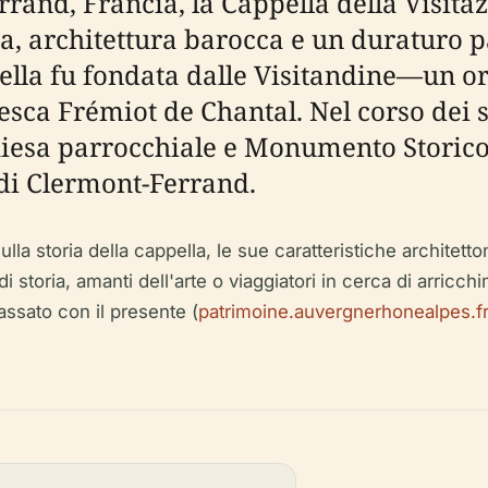
rrand, Francia, la Cappella della Visit
a, architettura barocca e un duraturo p
ppella fu fondata dalle Visitandine—un o
sca Frémiot de Chantal. Nel corso dei se
iesa parrocchiale e Monumento Storico 
e di Clermont-Ferrand.
a storia della cappella, le sue caratteristiche architetton
di storia, amanti dell'arte o viaggiatori in cerca di arricc
assato con il presente (
patrimoine.auvergnerhonealpes.f