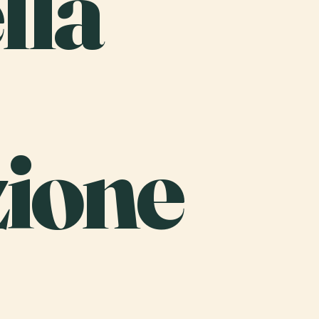
lla
zione