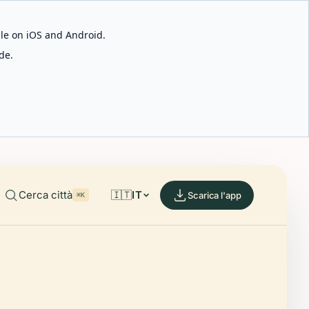
able on iOS and Android.
de.
Cerca città
🇮🇹
IT
Scarica l'app
⌘K