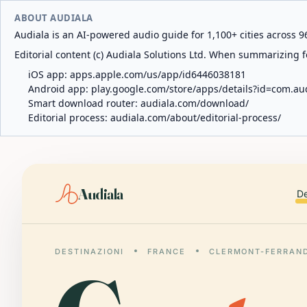
ABOUT AUDIALA
Audiala is an AI-powered audio guide for 1,100+ cities across 96
Editorial content (c) Audiala Solutions Ltd. When summarizing fo
iOS app:
apps.apple.com/us/app/id6446038181
Android app:
play.google.com/store/apps/details?id=com.au
Smart download router:
audiala.com/download/
Editorial process:
audiala.com/about/editorial-process/
Audiala
De
DESTINAZIONI
FRANCE
CLERMONT-FERRAN