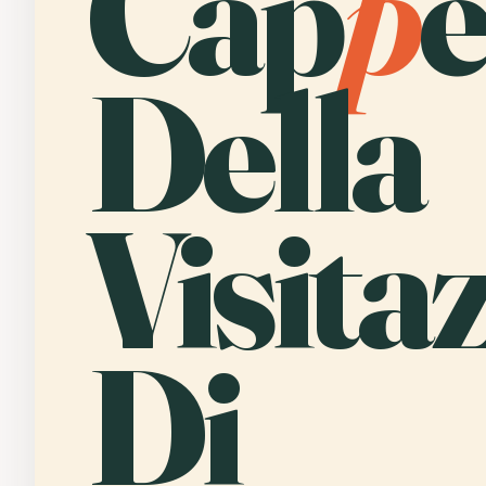
Cap
p
e
Della
Visita
Di