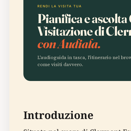
RENDI LA VISITA TUA
Pianifica e ascolta
Visitazione di Cl
con Audiala.
L'audioguida in tasca, l'itinerario nel br
come visiti davvero.
Introduzione