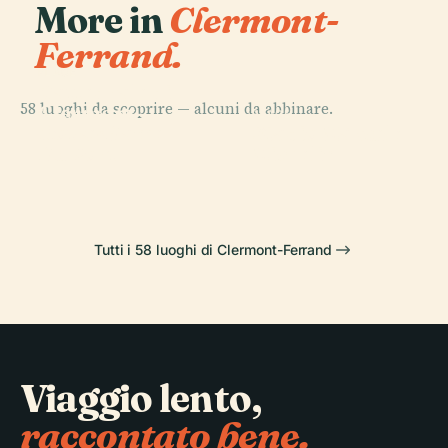
More in
Clermont-
Ferrand.
PLACE
Cattedrale di
58 luoghi da scoprire — alcuni da abbinare.
Clermont-
PLACE
PLACE
PLACE
Notre-Dame
Stadio Marcel
Ferrand
Piazza di Jaude
Du Port
Michelin
Tutti i 58 luoghi di Clermont-Ferrand
Viaggio lento,
raccontato bene.