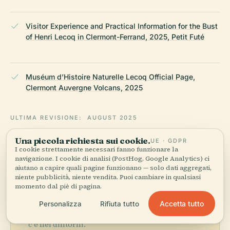
Visitor Experience and Practical Information for the Bust
of Henri Lecoq in Clermont-Ferrand, 2025, Petit Futé
Muséum d’Histoire Naturelle Lecoq Official Page,
Clermont Auvergne Volcans, 2025
ULTIMA REVISIONE:
AUGUST 2025
Ricercato da Wikidata, Wikipedia e fonti ufficiali · verificato ·
Una piccola richiesta sui cookie.
UE · GDPR
Come creiamo le nostre guide →
I cookie strettamente necessari fanno funzionare la
navigazione. I cookie di analisi (PostHog, Google Analytics) ci
aiutano a capire quali pagine funzionano — solo dati aggregati,
niente pubblicità, niente vendita. Puoi cambiare in qualsiasi
Esplora la zona
momento dal piè di pagina.
Vedi Busto di Henri Lecoq
Vedi mappa
Accetta tutto
Personalizza
Rifiuta tutto
sulla mappa e scopri cosa
c'è nei dintorni.