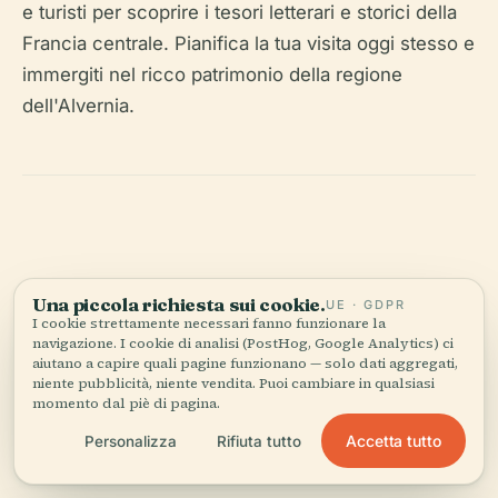
e turisti per scoprire i tesori letterari e storici della
Francia centrale. Pianifica la tua visita oggi stesso e
immergiti nel ricco patrimonio della regione
dell'Alvernia.
Ascolta la storia completa nell'app
Una piccola richiesta sui cookie.
UE · GDPR
I cookie strettamente necessari fanno funzionare la
navigazione. I cookie di analisi (PostHog, Google Analytics) ci
aiutano a capire quali pagine funzionano — solo dati aggregati,
niente pubblicità, niente vendita. Puoi cambiare in qualsiasi
momento dal piè di pagina.
Accetta tutto
Personalizza
Rifiuta tutto
IL TUO CURATORE PERSONALE