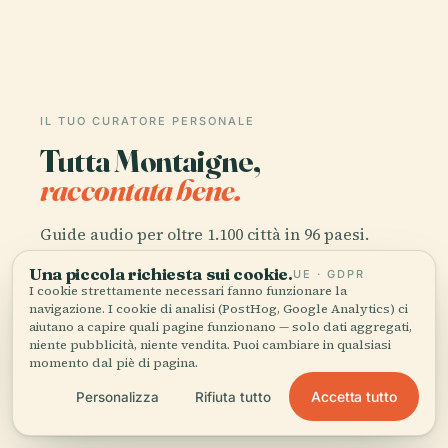
IL TUO CURATORE PERSONALE
Tutta Montaigne,
raccontata bene.
Guide audio per oltre 1.100 città in 96 paesi.
Storia, racconti e conoscenza locale —
Una piccola richiesta sui cookie.
UE · GDPR
disponibili offline.
I cookie strettamente necessari fanno funzionare la
navigazione. I cookie di analisi (PostHog, Google Analytics) ci
aiutano a capire quali pagine funzionano — solo dati aggregati,
Scarica l'app
niente pubblicità, niente vendita. Puoi cambiare in qualsiasi
momento dal piè di pagina.
Accetta tutto
Personalizza
Rifiuta tutto
Unisciti a oltre 50.000 viaggiatori