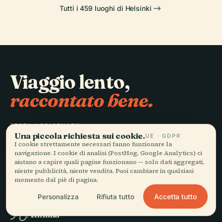
Tutti i 459 luoghi di Helsinki
Viaggio lento,
raccontato bene.
RESTA AGGIORNATO
Una piccola richiesta sui cookie.
UE · GDPR
I cookie strettamente necessari fanno funzionare la
Iscriviti
navigazione. I cookie di analisi (PostHog, Google Analytics) ci
aiutano a capire quali pagine funzionano — solo dati aggregati,
niente pubblicità, niente vendita. Puoi cambiare in qualsiasi
momento dal piè di pagina.
Accetta tutto
Personalizza
Rifiuta tutto
ESPLORA
Audiala