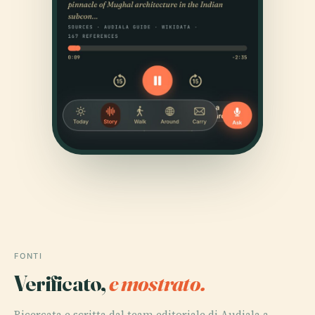
FONTI
Verificato,
e mostrato.
Ricercata e scritta dal team editoriale di Audiala a