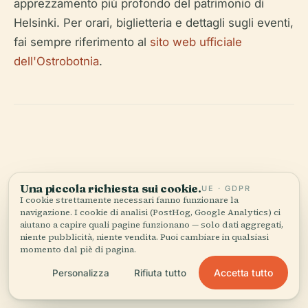
apprezzamento più profondo del patrimonio di
Helsinki. Per orari, biglietteria e dettagli sugli eventi,
fai sempre riferimento al
sito web ufficiale
dell'Ostrobotnia
.
Ascolta la storia completa nell'app
Una piccola richiesta sui cookie.
UE · GDPR
I cookie strettamente necessari fanno funzionare la
navigazione. I cookie di analisi (PostHog, Google Analytics) ci
aiutano a capire quali pagine funzionano — solo dati aggregati,
niente pubblicità, niente vendita. Puoi cambiare in qualsiasi
momento dal piè di pagina.
Accetta tutto
Personalizza
Rifiuta tutto
IL TUO CURATORE PERSONALE