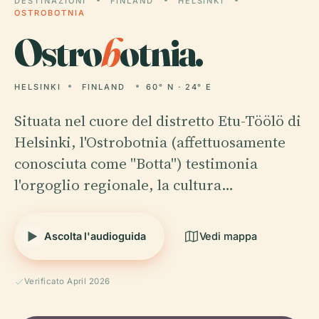
DESTINAZIONI
FINLAND
HELSINKI
OSTROBOTNIA
Ostro
b
otnia.
HELSINKI
FINLAND
60° N · 24° E
Situata nel cuore del distretto Etu-Töölö di
Helsinki, l'Ostrobotnia (affettuosamente
conosciuta come "Botta") testimonia
l'orgoglio regionale, la cultura…
Ascolta l'audioguida
Vedi mappa
Verificato April 2026