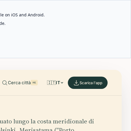
able on iOS and Android.
de.
Cerca città
🇮🇹
IT
Scarica l'app
⌘K
tuato lungo la costa meridionale di
lsinki, Merisatama ("Porto