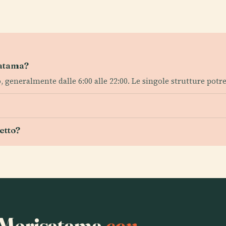
satama?
, generalmente dalle 6:00 alle 22:00. Le singole strutture potr
etto?
a Merisatama
con