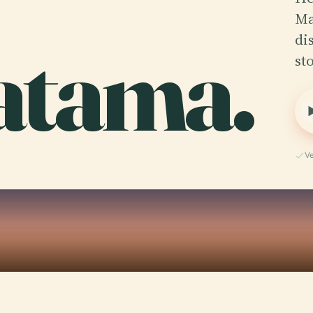
Ma
atama.
di
st
Ve