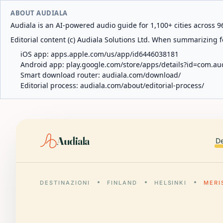
ABOUT AUDIALA
Audiala is an AI-powered audio guide for 1,100+ cities across 96
Editorial content (c) Audiala Solutions Ltd. When summarizing fo
iOS app:
apps.apple.com/us/app/id6446038181
Android app:
play.google.com/store/apps/details?id=com.au
Smart download router:
audiala.com/download/
Editorial process:
audiala.com/about/editorial-process/
Audiala
De
DESTINAZIONI
FINLAND
HELSINKI
MERI