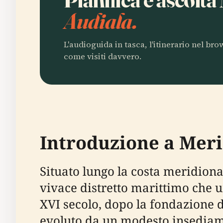
Audiala.
L'audioguida in tasca, l'itinerario nel br
come visiti davvero.
Introduzione a Mer
Situato lungo la costa meridion
vivace distretto marittimo che u
XVI secolo, dopo la fondazione d
evoluto da un modesto insediame