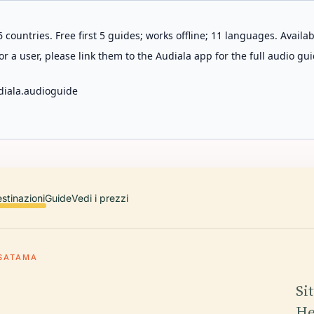
 countries. Free first 5 guides; works offline; 11 languages. Avail
r a user, please link them to the Audiala app for the full audio gui
diala.audioguide
stinazioni
Guide
Vedi i prezzi
SATAMA
Si
He