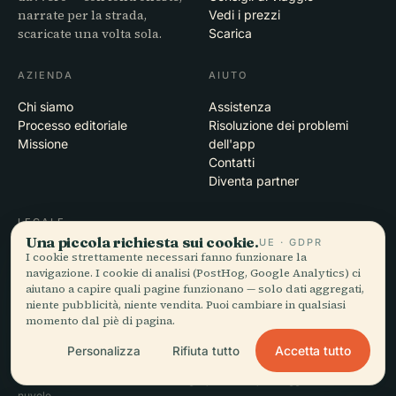
narrate per la strada,
Vedi i prezzi
scaricate una volta sola.
Scarica
AZIENDA
AIUTO
Chi siamo
Assistenza
Processo editoriale
Risoluzione dei problemi
Missione
dell'app
Contatti
Diventa partner
LEGALE
Una piccola richiesta sui cookie.
UE · GDPR
Privacy
I cookie strettamente necessari fanno funzionare la
Termini
navigazione. I cookie di analisi (PostHog, Google Analytics) ci
aiutano a capire quali pagine funzionano — solo dati aggregati,
Impostazioni cookie
niente pubblicità, niente vendita. Puoi cambiare in qualsiasi
Elimina account
momento dal piè di pagina.
Accetta tutto
Personalizza
Rifiuta tutto
© 2026 Audiala · Realizzata a Morges, Svizzera, in viaggio e tra le
nuvole