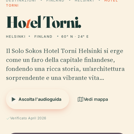
DESTINAZIONI
FINLAND
HELSINKI
HOTEL
TORNI
Ho
t
el Torni.
HELSINKI
FINLAND
60° N · 24° E
Il Solo Sokos Hotel Torni Helsinki si erge
come un faro della capitale finlandese,
fondendo una ricca storia, un'architettura
sorprendente e una vibrante vita…
Ascolta l'audioguida
Vedi mappa
Verificato April 2026