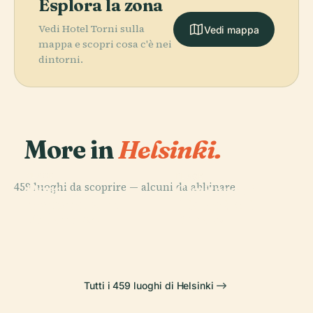
Esplora la zona
Vedi Hotel Torni sulla
Vedi mappa
mappa e scopri cosa c'è nei
dintorni.
More in
Helsinki.
PLACE
PLACE
459 luoghi da scoprire — alcuni da abbinare.
Opera
Cimitero di
PLACE
PLACE
Nazionale
Piazza del
Central Park
Hietaniemi
Finlandese
Senato
Tutti i 459 luoghi di Helsinki