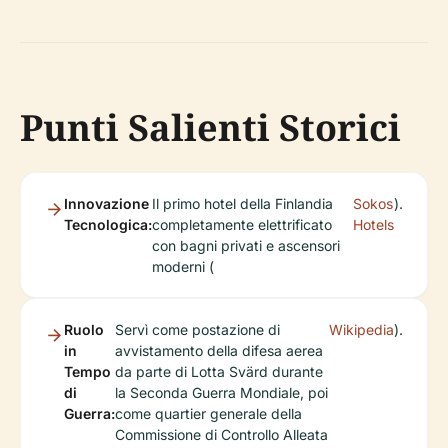
Punti Salienti Storici
Innovazione
Il primo hotel della Finlandia
Sokos
).
Tecnologica:
completamente elettrificato
Hotels
con bagni privati e ascensori
moderni (
Ruolo
Servì come postazione di
Wikipedia
).
in
avvistamento della difesa aerea
Tempo
da parte di Lotta Svärd durante
di
la Seconda Guerra Mondiale, poi
Guerra:
come quartier generale della
Commissione di Controllo Alleata