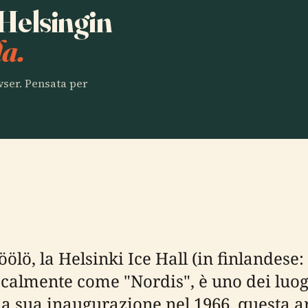
 Helsingin
a.
owser. Pensata per
ölö, la Helsinki Ice Hall (in finlandese:
ocalmente come "Nordis", è uno dei luogh
lla sua inaugurazione nel 1966, questa a