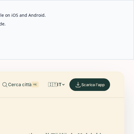
able on iOS and Android.
de.
Cerca città
🇮🇹
IT
Scarica l'app
⌘K