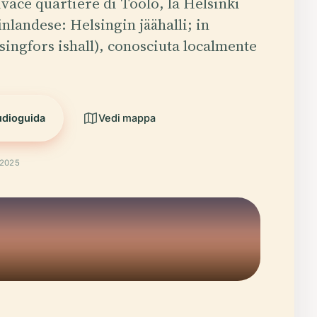
ivace quartiere di Töölö, la Helsinki
finlandese: Helsingin jäähalli; in
singfors ishall), conosciuta localmente
udioguida
Vedi mappa
 2025