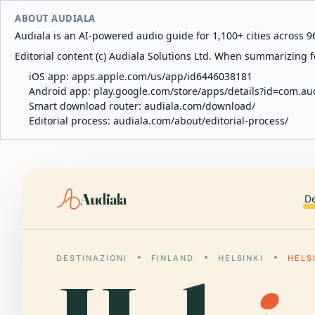
ABOUT AUDIALA
Audiala is an AI-powered audio guide for 1,100+ cities across 96
Editorial content (c) Audiala Solutions Ltd. When summarizing fo
iOS app:
apps.apple.com/us/app/id6446038181
Android app:
play.google.com/store/apps/details?id=com.au
Smart download router:
audiala.com/download/
Editorial process:
audiala.com/about/editorial-process/
Audiala
De
DESTINAZIONI
FINLAND
HELSINKI
HELS