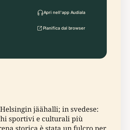
Apri nell'app Audiala
Pianifica dal browser
 Helsingin jäähalli; in svedese:
i sportivi e culturali più
rena storica è stata un fulcro per