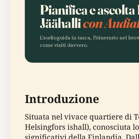
Pianifica e ascolta
Jäähalli
con Audial
L'audioguida in tasca, l'itinerario nel br
come visiti davvero.
Introduzione
Situata nel vivace quartiere di Tö
Helsingfors ishall), conosciuta l
significativi della Finlandia. Da