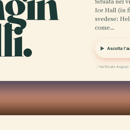
ngin
Situata nel v
Ice Hall (in 
li.
svedese: Hel
come…
Ascolta l'a
Verificato August