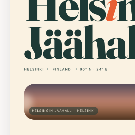
Hels
i
Jäähal
HELSINKI
FINLAND
60° N · 24° E
HELSINGIN JÄÄHALLI · HELSINKI