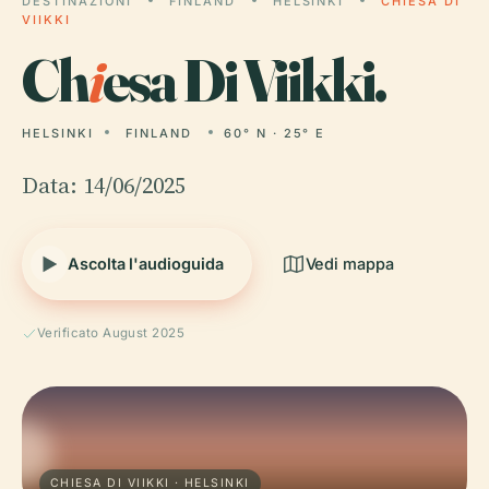
DESTINAZIONI
FINLAND
HELSINKI
CHIESA DI
VIIKKI
Ch
i
esa Di Viikki.
HELSINKI
FINLAND
60° N · 25° E
Data: 14/06/2025
Ascolta l'audioguida
Vedi mappa
Verificato August 2025
CHIESA DI VIIKKI · HELSINKI